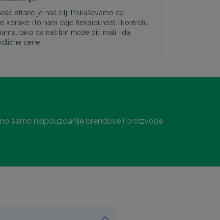
naše strane je naš cilj. Pokušavamo da
 korake i to nam daje fleksibilnost i kontrolu
ama, tako da naš tim može biti mali i da
dlične cene.
iramo samo najpouzdanije brendove i proizvode