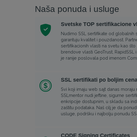
Naša ponuda i usluge
Svetske TOP sertifikacione vl
Nudimo SSL sertifikate od globalnih se
garantuju kvalitet i pouzdanost. Part
sertifikacionih vlasti na svetu kao što
brendove vlasti GeoTrust, RapidSSL i 
je ranije poslovala pod imenom Co
SSL sertifikati po boljim ce
Svi koji imaju web sajt danas moraju n
SSLmentor nudi jeftine, sigurne serti
enkripcije dostupnim, u skladu sa in
zaštitu podataka. Naš cilj je da ponud
usluge, podršku i najbolju ponudu SSL 
CODE Signing Certificates