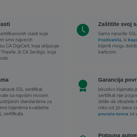
asti
Zaštitite svoj 
rtifikacionih vlasti koje
Samo naručite SSL 
neri smo najvećih
ili
PositiveSSL
Rap
 su CA DigiCert, koja uključuje
klijenti mogu dobit
Thawte, ili CA Sectigo, koja
karticom.
modo.
nama
Garancija povr
abaviti SSL sertifikat.
Iskustvo klijenata j
fikate sa najvišim nivoom
sertifikat nije pog
dustrijskim standardima za
želite da otkažete
imo klijentima kvalitetne
roku od 30 dana za
sertifikata.
za v
povrata novca
Potpuna autom