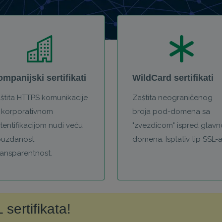
mpanijski sertifikati
WildCard sertifikati
štita HTTPS komunikacije
Zaštita neograničenog
 korporativnom
broja pod-domena sa
tentifikacijom nudi veću
"zvezdicom" ispred glav
uzdanost
domena. Isplativ tip SSL-a
transparentnost.
sertifikata!