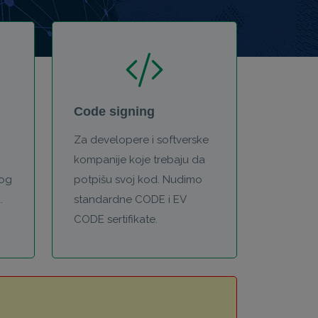
Code signing
Za developere i softverske
kompanije koje trebaju da
nog
potpišu svoj kod. Nudimo
.
standardne CODE i EV
CODE sertifikate.