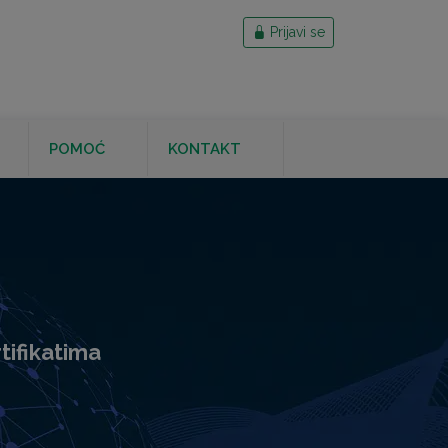
Prijavi se
POMOĆ
KONTAKT
tifikatima