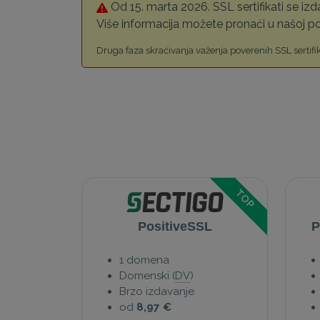
Od 15. marta 2026. SSL sertifikati se izd
Više informacija možete pronaći u našoj 
Druga faza skraćivanja važenja poverenih SSL sertifi
TOP
PositiveSSL
P
1 domena
Domenski (
DV
)
Brzo izdavanje
od
8,97 €