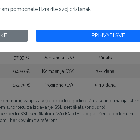
119,90 €
Kompanija (
OV
)
3-5 dana
am pomognete i izrazite svoj pristanak.
109,90 €
Kompanija (
OV
)
3-5 dana
10,99 €
Domenski (
DV
)
Minute
VKE
PRIHVATI SVE
101,45 €
Domenski (
DV
)
Minute
57,35 €
Domenski (
DV
)
Minute
94,50 €
Kompanija (
OV
)
3-5 dana
152,75 €
Prošireno (
EV
)
5-10 dana
ikom naručivanja za više od jedne godine. Za više informacija, kliknite
 autoritetu za izdavanje SSL sertifikata (približno).
zbediti SSL sertifikatom. WildCard = neograničeni poddomeni.
-om i bankovnim transferom.