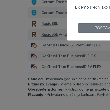
Certum Trusted WildCard
Bićemo srećni ako n
Certum Trusted Multidomain
RapidSSL
POSTA
RapidSSL WildCard
GeoTrust QuickSSL Premium FLEX
GeoTrust True BusinessID FLEX
GeoTrust True BusinessID EV FLEX
Cena od
- Izračunata godišnja cena sertifikata pril
Brzina izdavanja
- Vreme potrebno certifikacionom
Obezbeđeni domeni
- Koliko domena možete obe
Plaćanje
- Prihvatamo plaćanja karticom, PayPal