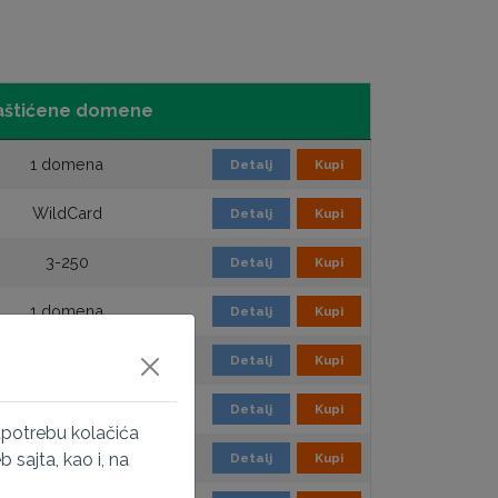
aštićene domene
1 domena
Detalj
Kupi
WildCard
Detalj
Kupi
3-250
Detalj
Kupi
1 domena
Detalj
Kupi
WildCard
Detalj
Kupi
2-250
Detalj
Kupi
upotrebu kolačića
1 domena
sajta, kao i, na
Detalj
Kupi