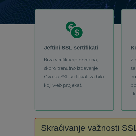
Jeftini SSL sertifikati
Ko
Brza verifikacija domena,
Za
skoro trenutno izdavanje.
sa
Ovo su SSL sertifikati za bilo
au
koji web projekat.
po
i 
Skraćivanje važnosti SSL 