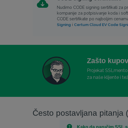
Nudimo CODE signing sertifikati za p
kompanije za potpisivanje koda i so
CODE sertifikate po najboljim cenam
i
Signing
Certum Cloud EV Code Sign
Zašto kupov
Projekat SSLmentor 
za naše klijente i 
Često postavljana pitanja
Kako da naručim SSL ser