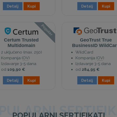
Detalj
Kupi
Detalj
Kupi
Popular
Certum Trusted
GeoTrust True
Multidomain
BusinessID WildCar
2 uključeno (max. 250)
WildCard
Kompanija (
OV
)
Kompanija (
OV
)
Izdavanje 3-5 dana
Izdavanje 3-5 dana
od
109,90 €
od
284,95 €
Detalj
Kupi
Detalj
Kupi
PULARNI SERTIFIK
POPULARNI SERTIFIKATI