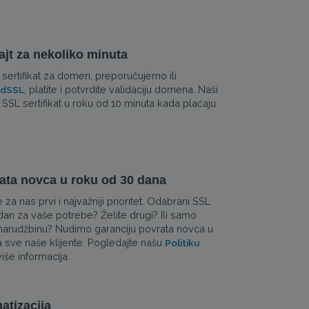
sajt za nekoliko minuta
sertifikat za domen, preporučujemo ili
, platite i potvrdite validaciju domena. Naši
idSSL
i SSL sertifikat u roku od 10 minuta kada plaćaju
ata novca u roku od 30 dana
e za nas prvi i najvažniji prioritet. Odabrani SSL
odan za vaše potrebe? Želite drugi? Ili samo
 narudžbinu? Nudimo garanciju povrata novca u
 sve naše klijente. Pogledajte našu
Politiku
iše informacija.
atizacija