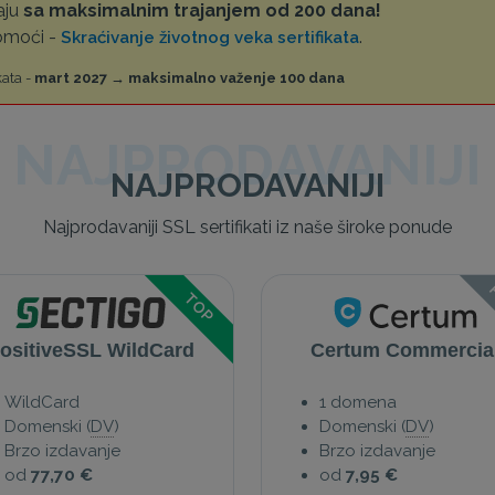
aju
sa maksimalnim trajanjem od 200 dana!
pomoći -
.
Skraćivanje životnog veka sertifikata
kata -
mart 2027 → maksimalno važenje 100 dana
NAJPRODAVANIJI
NAJPRODAVANIJI
Najprodavaniji SSL sertifikati iz naše široke ponude
P
TOP
ositiveSSL WildCard
Certum Commercia
WildCard
1 domena
Domenski (
DV
)
Domenski (
DV
)
Brzo izdavanje
Brzo izdavanje
od
77,70 €
od
7,95 €