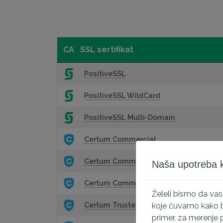
CA
SSL sertifikat
PositiveSSL
PositiveSSL WildCard
PositiveSSL Multi-Domain
Certum Commercial
Certum Commercial WildCard
Naša upotreba ko
Certum Commercial Multidomain
Želeli bismo da va
Certum Trusted
koje čuvamo kako bi
primer, za merenje 