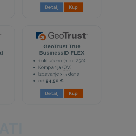
Detalj
Kupi
GeoTrust True
d
BusinessID FLEX
1 uključeno (max. 250)
Kompanija (
OV
)
Izdavanje 3-5 dana
od
94,50 €
Detalj
Kupi
ATI