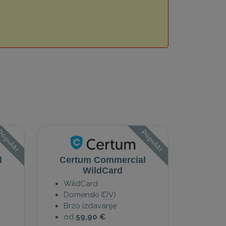
opular
Popular
l
Certum Commercial
WildCard
WildCard
Domenski (
DV
)
Brzo izdavanje
od
59,90 €