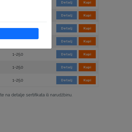
WildCard
Detalj
Kupi
2-250
Detalj
Kupi
1 domena
Detalj
Kupi
WildCard
Detalj
Kupi
1-250
Detalj
Kupi
1-250
Detalj
Kupi
1-250
Detalj
Kupi
 na detalje sertifikata ili narudžbinu.