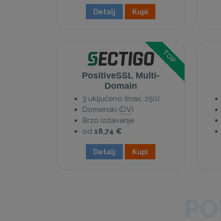
Detalj
Kupi
TOP
PositiveSSL Multi-
Domain
3 uključeno (max. 250)
Domenski (
DV
)
Brzo izdavanje
od
18,74 €
Detalj
Kupi
PO