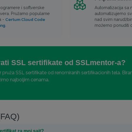
rogramere i softverske
Automatizacija sa 
ftvera. Pružamo popularne
automatizujemo sve
a -
nad svim narudžbin
Certum Cloud Code
.
možemo ponuditi o
ing
ati SSL sertifikate od SSLmentor-a?
pruža SSL sertifikate od renomiranih sertifikacionih tela. B
težimo najboljim cenama.
 (FAQ)
tifikat za moj sajt?