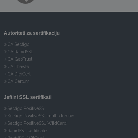
Autoriteti za sertifikaciju
CA Sectigo
CA RapidSSL
CA GeoTrust
CA Thawte
CA DigiCert
CA Certum
Jeftini SSL sertifikati
Sectigo PositiveSSL
Sectigo PositiveSSL multi-domain
Sectigo PositiveSSL WildCard
RapidSSL certificate