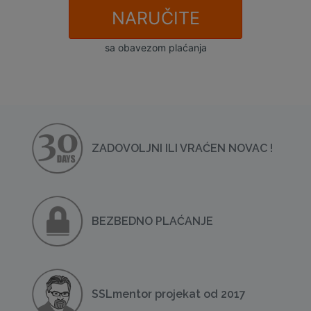
NARUČITE
sa obavezom plaćanja
ZADOVOLJNI ILI VRAĆEN NOVAC !
BEZBEDNO PLAĆANJE
SSLmentor projekat od 2017