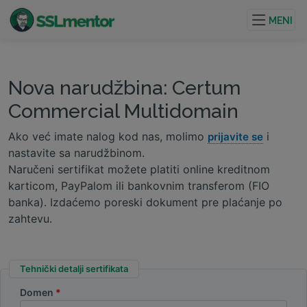
Kvalitetni TLS/SSL sertifikati za veb stranice i internet
projekte.
MENI
Nova narudžbina: Certum
Commercial Multidomain
Ako već imate nalog kod nas, molimo
i
prijavite se
nastavite sa narudžbinom.
Naručeni sertifikat možete platiti online kreditnom
karticom, PayPalom ili bankovnim transferom (FIO
banka). Izdaćemo poreski dokument pre plaćanje po
zahtevu.
Tehnički detalji sertifikata
Domen