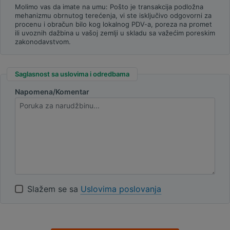
Molimo vas da imate na umu: Pošto je transakcija podložna
mehanizmu obrnutog terećenja, vi ste isključivo odgovorni za
procenu i obračun bilo kog lokalnog PDV-a, poreza na promet
ili uvoznih dažbina u vašoj zemlji u skladu sa važećim poreskim
zakonodavstvom.
Saglasnost sa uslovima i odredbama
Napomena/Komentar
Slažem se sa
Uslovima poslovanja