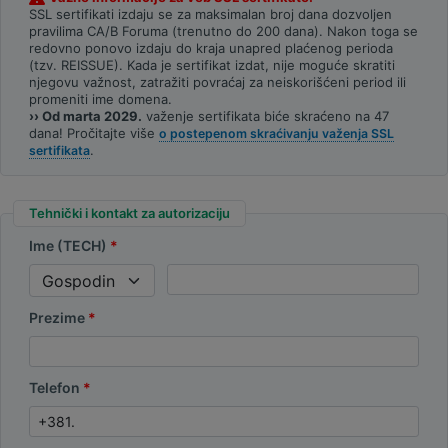
SSL sertifikati izdaju se za maksimalan broj dana dozvoljen
pravilima CA/B Foruma (trenutno do 200 dana). Nakon toga se
redovno ponovo izdaju do kraja unapred plaćenog perioda
(tzv. REISSUE). Kada je sertifikat izdat, nije moguće skratiti
njegovu važnost, zatražiti povraćaj za neiskorišćeni period ili
promeniti ime domena.
›› Od marta 2029.
važenje sertifikata biće skraćeno na 47
dana! Pročitajte više
o postepenom skraćivanju važenja SSL
.
sertifikata
Tehnički i kontakt za autorizaciju
Ime (TECH)
Prezime
Telefon