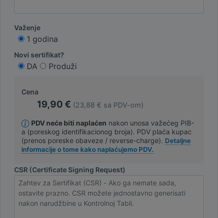
Važenje
1 godina
Novi sertifikat?
DA
Produži
Cena
19,90 €
(23,88 € sa PDV-om)
PDV neće biti naplaćen
nakon unosa važećeg PIB-
a (poreskog identifikacionog broja). PDV plaća kupac
(prenos poreske obaveze / reverse-charge).
Detaljne
informacije o tome kako naplaćujemo PDV.
CSR (Certificate Signing Request)