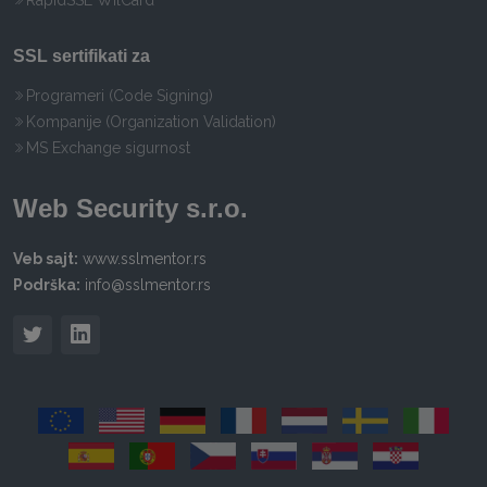
RapidSSL WilCard
SSL sertifikati za
Programeri (Code Signing)
Kompanije (Organization Validation)
MS Exchange sigurnost
Web Security s.r.o.
Veb sajt:
www.sslmentor.rs
Podrška:
info@sslmentor.rs