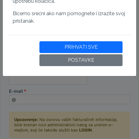
upotrebu kolačića.
Grad
Bićemo srećni ako nam pomognete i izrazite svoj
pristanak.
Država
PRIHVATI SVE
ID kompanije
POSTAVKE
PIB
E-mail
Upozorenje:
Na osnovu vaših fakturačnih informacija,
biće kreiran novi administrativni nalog sa unetim e-
mejlom, koji će takođe služiti kao
LOGIN
.