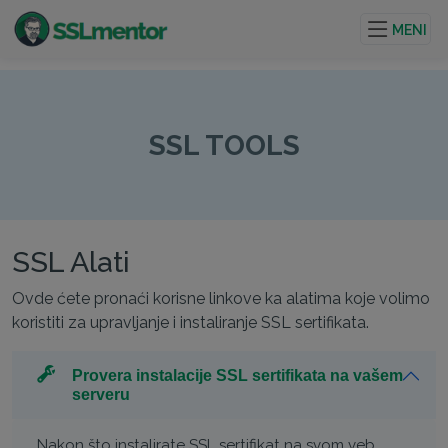
Kvalitetni TLS/SSL sertifikati za veb stranice i internet
projekte.
MENI
SSL TOOLS
SSL Alati
Ovde ćete pronaći korisne linkove ka alatima koje volimo
koristiti za upravljanje i instaliranje SSL sertifikata.
Provera instalacije SSL sertifikata na vašem
serveru
Nakon što instalirate SSL sertifikat na svom veb