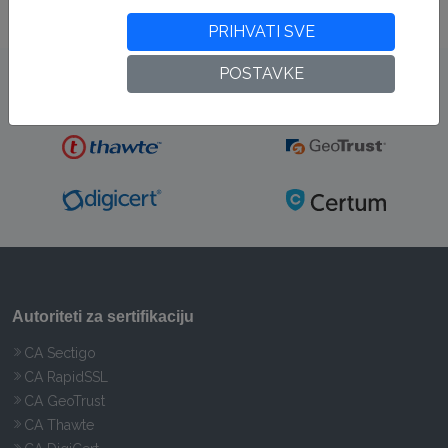
PRIHVATI SVE
POSTAVKE
Autoriteti za sertifikaciju
CA Sectigo
CA RapidSSL
CA GeoTrust
CA Thawte