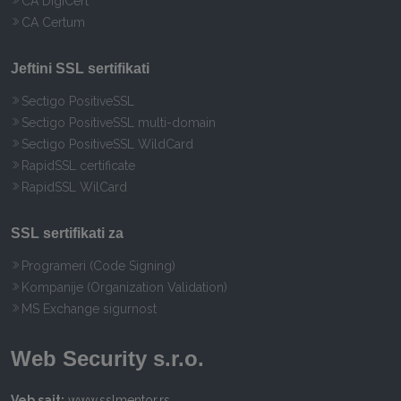
CA DigiCert
CA Certum
Jeftini SSL sertifikati
Sectigo PositiveSSL
Sectigo PositiveSSL multi-domain
Sectigo PositiveSSL WildCard
RapidSSL certificate
RapidSSL WilCard
SSL sertifikati za
Programeri (Code Signing)
Kompanije (Organization Validation)
MS Exchange sigurnost
Web Security s.r.o.
Veb sajt:
www.sslmentor.rs