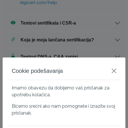
digicert.com/help
Testovi sertifikata i CSR-a
Koja je moja lančana sertifikacija?
Testovi DNS-a, CAA zapisi
Cookie podešavanja
Korisni programi
Imamo obavezu da dobijemo vaš pristanak za
Ostali interesantni linkovi
upotrebu kolačića.
Bićemo srećni ako nam pomognete i izrazite svoj
pristanak.