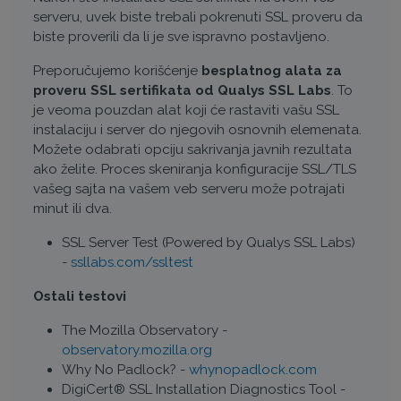
serveru, uvek biste trebali pokrenuti SSL proveru da
biste proverili da li je sve ispravno postavljeno.
Preporučujemo korišćenje
besplatnog alata za
proveru SSL sertifikata od Qualys SSL Labs
. To
je veoma pouzdan alat koji će rastaviti vašu SSL
instalaciju i server do njegovih osnovnih elemenata.
Možete odabrati opciju sakrivanja javnih rezultata
ako želite. Proces skeniranja konfiguracije SSL/TLS
vašeg sajta na vašem veb serveru može potrajati
minut ili dva.
SSL Server Test (Powered by Qualys SSL Labs)
-
ssllabs.com/ssltest
Ostali testovi
The Mozilla Observatory -
observatory.mozilla.org
Why No Padlock? -
whynopadlock.com
DigiCert® SSL Installation Diagnostics Tool -