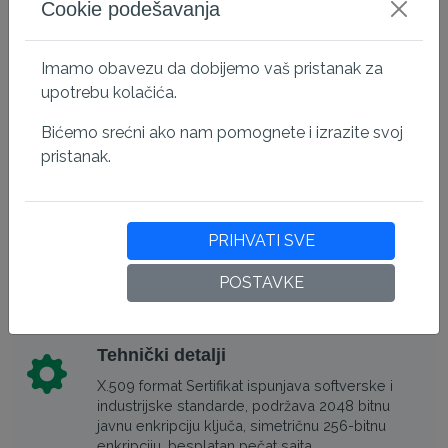
Cookie podešavanja
(abc.domain.com, 123.xyz.domain.xyz). Ako
želite osigurati domen sa/bez www, morate
naručiti obe opcije.
Imamo obavezu da dobijemo vaš pristanak za
upotrebu kolačića.
Bićemo srećni ako nam pomognete i izrazite svoj
Kompatibilno sa svim glavnim
pristanak.
pregledačima
Ovaj sertifikat ima najvišu kompatibilnost sa
pregledačima za mobilne i desktop uređaje, što
PRIHVATI SVE
će smanjiti SSL upozorenja prilikom pristupa
sajtu.
POSTAVKE
Tehnički detalji
X.509 format Sertifikat ispunjava softverske i
industrijske standarde, podržava 2048 bitnu
javnu enkripciju ključa, simetričnu 256-bitnu
enkripciju, besplatan pečat sajta.