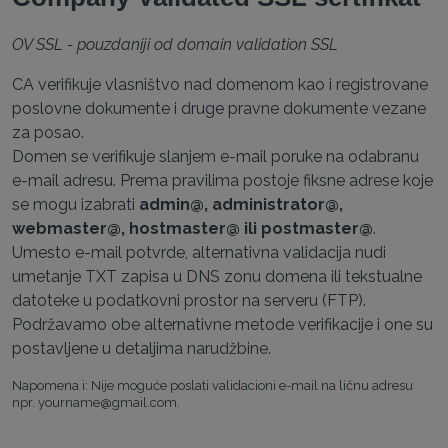
OV SSL - pouzdaniji od domain validation SSL
CA verifikuje vlasništvo nad domenom kao i registrovane
poslovne dokumente i druge pravne dokumente vezane
za posao.
Domen se verifikuje slanjem e-mail poruke na odabranu
e-mail adresu. Prema pravilima postoje fiksne adrese koje
se mogu izabrati
admin@, administrator@,
webmaster@, hostmaster@ ili postmaster@
.
Umesto e-mail potvrde, alternativna validacija nudi
umetanje TXT zapisa u DNS zonu domena ili tekstualne
datoteke u podatkovni prostor na serveru (FTP).
Podržavamo obe alternativne metode verifikacije i one su
postavljene u detaljima narudžbine.
Napomena i: Nije moguće poslati validacioni e-mail na ličnu adresu
npr. yourname@gmail.com.