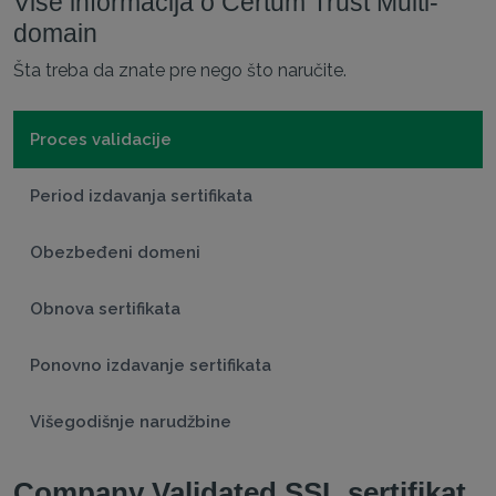
Više informacija o Certum Trust Multi-
domain
Šta treba da znate pre nego što naručite.
Proces validacije
Period izdavanja sertifikata
Obezbeđeni domeni
Obnova sertifikata
Ponovno izdavanje sertifikata
Višegodišnje narudžbine
Company Validated SSL sertifikat