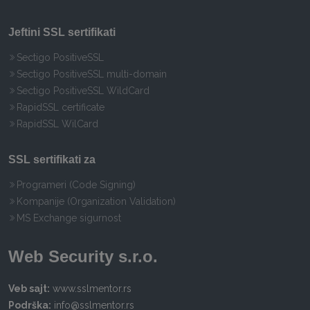
Jeftini SSL sertifikati
Sectigo PositiveSSL
Sectigo PositiveSSL multi-domain
Sectigo PositiveSSL WildCard
RapidSSL certificate
RapidSSL WilCard
SSL sertifikati za
Programeri (Code Signing)
Kompanije (Organization Validation)
MS Exchange sigurnost
Web Security s.r.o.
Veb sajt:
www.sslmentor.rs
Podrška:
info@sslmentor.rs