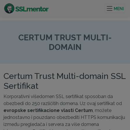
Kvalitetni TLS/SSL sertifikati za veb stranice i internet
projekte.
MENI
CERTUM TRUST MULTI-
DOMAIN
Certum Trust Multi-domain SSL
Sertifikat
Korporativni višedomen SSL sertifikat sposoban da
obezbedi do 250 različitih domena. Uz ovaj sertifikat od
evropske sertifikacione vlasti Certum
, možete
jednostavno i pouzdano obezbediti HTTPS komunikaciju
između pregledača i servera za više domena