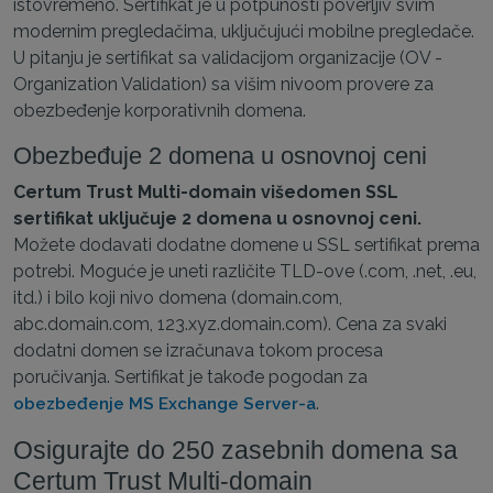
istovremeno. Sertifikat je u potpunosti poverljiv svim
modernim pregledačima, uključujući mobilne pregledače.
U pitanju je sertifikat sa validacijom organizacije (OV -
Organization Validation) sa višim nivoom provere za
obezbeđenje korporativnih domena.
Obezbeđuje 2 domena u osnovnoj ceni
Certum Trust Multi-domain višedomen SSL
sertifikat uključuje 2 domena u osnovnoj ceni.
Možete dodavati dodatne domene u SSL sertifikat prema
potrebi. Moguće je uneti različite TLD-ove (.com, .net, .eu,
itd.) i bilo koji nivo domena (domain.com,
abc.domain.com, 123.xyz.domain.com). Cena za svaki
dodatni domen se izračunava tokom procesa
poručivanja. Sertifikat je takođe pogodan za
.
obezbeđenje MS Exchange Server-a
Osigurajte do 250 zasebnih domena sa
Certum Trust Multi-domain