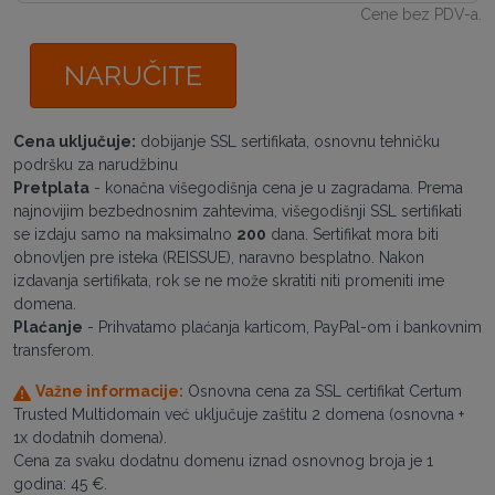
Cene bez PDV-a.
NARUČITE
Cena uključuje:
dobijanje SSL sertifikata, osnovnu tehničku
podršku za narudžbinu
Pretplata
- konačna višegodišnja cena je u zagradama. Prema
najnovijim bezbednosnim zahtevima, višegodišnji SSL sertifikati
se izdaju samo na maksimalno
200
dana. Sertifikat mora biti
obnovljen pre isteka (REISSUE), naravno besplatno. Nakon
izdavanja sertifikata, rok se ne može skratiti niti promeniti ime
domena.
Plaćanje
- Prihvatamo plaćanja karticom, PayPal-om i bankovnim
transferom.
Važne informacije:
Osnovna cena za SSL certifikat Certum
Trusted Multidomain već uključuje zaštitu 2 domena (osnovna +
1x dodatnih domena).
Cena za svaku dodatnu domenu iznad osnovnog broja je 1
godina: 45 €.