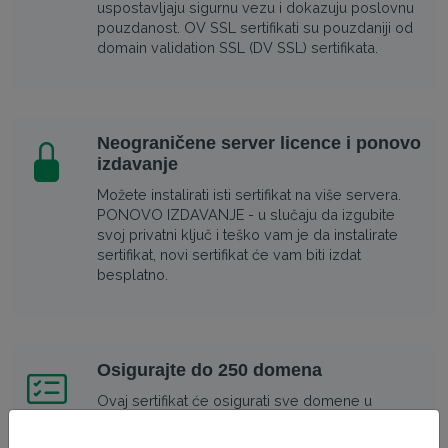
uspostavljaju sigurnu vezu i dokazuju poslovnu
pouzdanost. OV SSL sertifikati su pouzdaniji od
domain validation SSL (DV SSL) sertifikata.
Neograničene server licence i ponovo
izdavanje
Možete instalirati isti sertifikat na više servera.
PONOVO IZDAVANJE - u slučaju da izgubite
svoj privatni ključ i teško vam je da instalirate
sertifikat, novi sertifikat će vam biti izdat
besplatno.
Osigurajte do 250 domena
Ovaj sertifikat će osigurati sve domene u
narudžbini. Svaki domen može biti iz različitih
TLD (.com, .net, .eu, itd.) i bilo kojeg nivoa