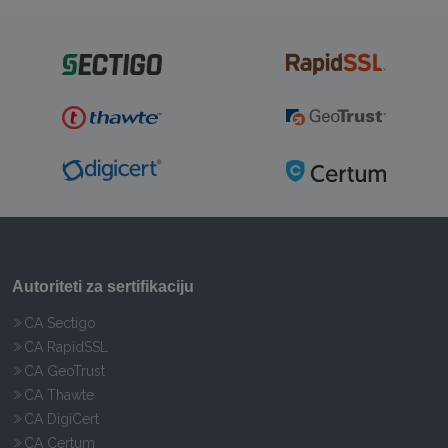
Autoriteti za sertifikaciju
CA Sectigo
CA RapidSSL
CA GeoTrust
CA Thawte
CA DigiCert
CA Certum