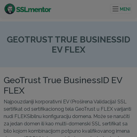
Kvalitetni TLS/SSL sertifikati za veb stranice i internet
projekte.
MENI
GEOTRUST TRUE BUSINESSID
EV FLEX
GeoTrust True BusinessID EV
FLEX
Najpouzdaniji korporativni EV (Proširena Validacija) SSL
sertifikat od sertifikacionog tela GeoTrust u FLEX varijanti
nudi FLEKSibilnu konfiguraciju domena. Može se naručiti
za jedan domen ili kao multi-domenski SSL sertifikat sa
bilo kojom kombinacijom potpuno kvalifikovanog imena