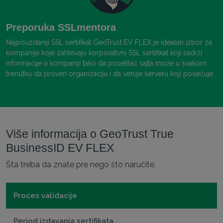
Preporuka SSLmentora
Najpouzdaniji SSL sertifikat GeoTrust EV FLEX je idealan izbor za
kompanije koje zahtevaju korporativni SSL sertifikat koji sadrži
informacije o kompaniji tako da posetilac sajta može u svakom
trenutku da proveri organizaciju i da veruje serveru koji posećuje.
Više informacija o GeoTrust True
BusinessID EV FLEX
Šta treba da znate pre nego što naručite.
Proces validacije
Period izdavanja sertifikata