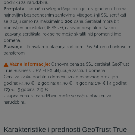
podršku za narudžbinu
Pretplata
- konačna višegodišnja cena je u zagradama. Prema
najnovijim bezbednosnim zahtevima, višegodišnji SSL sertifikati
se izdaju samo na maksimalno
200
dana. Sertifikat mora biti
obnovljen pre isteka (REISSUE), naravno besplatno. Nakon
izdavanja sertifikata, rok se ne može skratiti niti promeniti ime
domena.
Plaćanje
- Prihvatamo plaćanja karticom, PayPal-om i bankovnim
transferom.
Važne informacije:
Osnovna cena za SSL certifikat GeoTrust
True BusinessID EV FLEX uključuje zaštitu 1 domena.
Cena za svaku dodatnu domenu iznad osnovnog broja je 1
godina: 54,90 € | 2 godina: 94,90 € | 3 godina: 135 € | 4 godina:
179 € | 5 godina: 219 €.
Ukupna cena za narudžbinu može se naći u obrascu za
narudžbinu.
Karakteristike i prednosti GeoTrust True