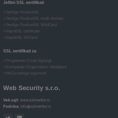
Jeftini SSL sertifikati
Sectigo PositiveSSL
Sectigo PositiveSSL multi-domain
Sectigo PositiveSSL WildCard
RapidSSL certificate
RapidSSL WilCard
SSL sertifikati za
Programeri (Code Signing)
Kompanije (Organization Validation)
MS Exchange sigurnost
Web Security s.r.o.
Veb sajt:
www.sslmentor.rs
Podrška:
info@sslmentor.rs