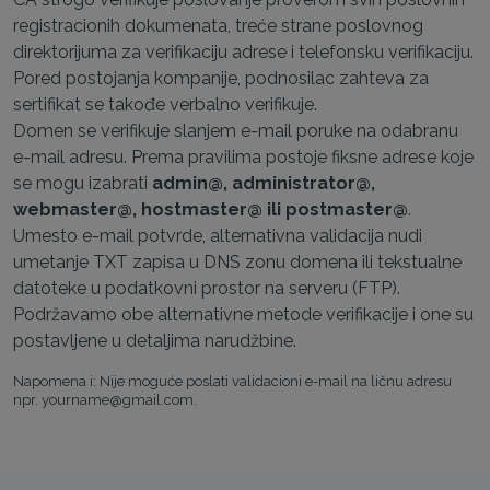
registracionih dokumenata, treće strane poslovnog
direktorijuma za verifikaciju adrese i telefonsku verifikaciju.
Pored postojanja kompanije, podnosilac zahteva za
sertifikat se takođe verbalno verifikuje.
Domen se verifikuje slanjem e-mail poruke na odabranu
e-mail adresu. Prema pravilima postoje fiksne adrese koje
se mogu izabrati
admin@, administrator@,
webmaster@, hostmaster@ ili postmaster@
.
Umesto e-mail potvrde, alternativna validacija nudi
umetanje TXT zapisa u DNS zonu domena ili tekstualne
datoteke u podatkovni prostor na serveru (FTP).
Podržavamo obe alternativne metode verifikacije i one su
postavljene u detaljima narudžbine.
Napomena i: Nije moguće poslati validacioni e-mail na ličnu adresu
npr. yourname@gmail.com.