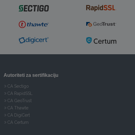
Autoriteti za sertifikaciju
CA Sectigo
CA RapidSSL
CA GeoTrust
CA Thawte
CA DigiCert
CA Certum