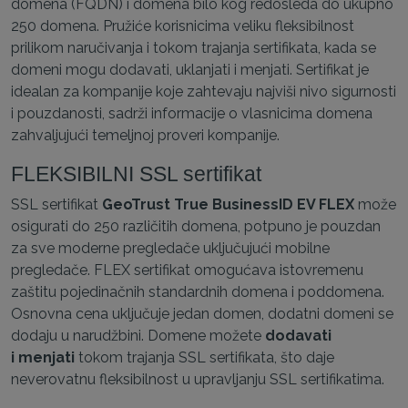
domena (FQDN) i domena bilo kog redosleda do ukupno
250 domena. Pružiće korisnicima veliku fleksibilnost
prilikom naručivanja i tokom trajanja sertifikata, kada se
domeni mogu dodavati, uklanjati i menjati. Sertifikat je
idealan za kompanije koje zahtevaju najviši nivo sigurnosti
i pouzdanosti, sadrži informacije o vlasnicima domena
zahvaljujući temeljnoj proveri kompanije.
FLEKSIBILNI SSL sertifikat
SSL sertifikat
GeoTrust True BusinessID EV FLEX
može
osigurati do 250 različitih domena, potpuno je pouzdan
za sve moderne pregledače uključujući mobilne
pregledače. FLEX sertifikat omogućava istovremenu
zaštitu pojedinačnih standardnih domena i poddomena.
Osnovna cena uključuje jedan domen, dodatni domeni se
dodaju u narudžbini. Domene možete
dodavati
i menjati
tokom trajanja SSL sertifikata, što daje
neverovatnu fleksibilnost u upravljanju SSL sertifikatima.