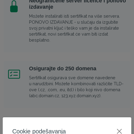
Neograničene server licence i ponovo
izdavanje
Možete instalirati isti sertifikat na više servera.
PONOVO IZDAVANJE - u slučaju da izgubite
svoj privatni ključ i teško vam je da instalirate
sertifikat, novi sertifikat će vam biti izdat
besplatno.
Osigurajte do 250 domena
Sertifikat osigurava sve domene navedene
u narudžbini. Možete kombinovati različite TLD-
ove (.cz, .com, .eu, itd.) i bilo koji nivo domena
(abc.domain.cz, 123.xyz.domain.xyz).
Kompatibilno sa svim glavnim
pregledačima
Cookie podešavanja