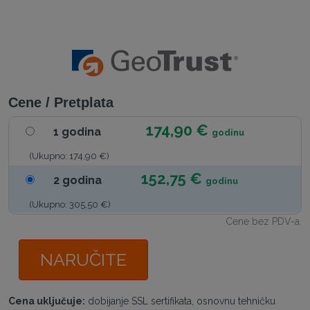
Cene / Pretplata
174,90 €
1 godina
godinu
(Ukupno: 174,90 €)
152,75 €
2 godina
godinu
(Ukupno: 305,50 €)
Cene bez PDV-a.
NARUČITE
Cena uključuje:
dobijanje SSL sertifikata, osnovnu tehničku