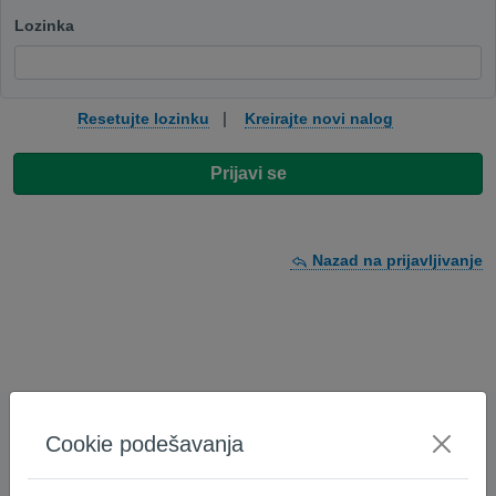
Lozinka
|
Resetujte lozinku
Kreirajte novi nalog
Prijavi se
Nazad na prijavljivanje
Cookie podešavanja