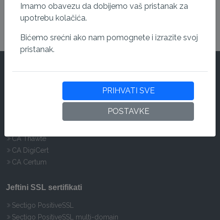
Imamo obavezu da dobijemo vaš pristanak za
upotrebu kolačića.
Bićemo srećni ako nam pomognete i izrazite svoj
pristanak.
Autoriteti za sertifikaciju
PRIHVATI SVE
CA Sectigo
POSTAVKE
CA RapidSSL
CA GeoTrust
CA Thawte
CA DigiCert
CA Certum
Jeftini SSL sertifikati
Sectigo PositiveSSL
Sectigo PositiveSSL multi-domain