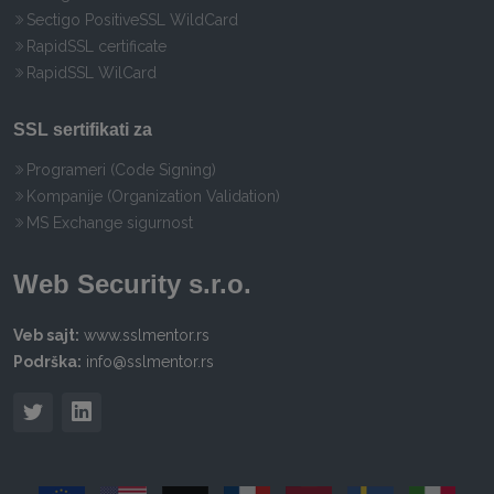
Sectigo PositiveSSL WildCard
RapidSSL certificate
RapidSSL WilCard
SSL sertifikati za
Programeri (Code Signing)
Kompanije (Organization Validation)
MS Exchange sigurnost
Web Security s.r.o.
Veb sajt:
www.sslmentor.rs
Podrška:
info@sslmentor.rs