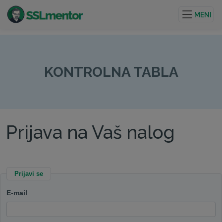
Kvalitetni TLS/SSL sertifikati za veb stranice i internet
projekte.
MENI
KONTROLNA TABLA
Prijava na Vaš nalog
Prijavi se
E-mail