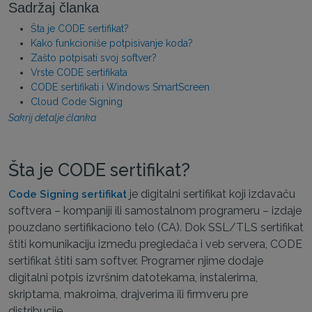
Sadržaj članka
Šta je CODE sertifikat?
Kako funkcioniše potpisivanje koda?
Zašto potpisati svoj softver?
Vrste CODE sertifikata
CODE sertifikati i Windows SmartScreen
Cloud Code Signing
Sakrij detalje članka
Šta je CODE sertifikat?
je digitalni sertifikat koji izdavaču
Code Signing sertifikat
softvera – kompaniji ili samostalnom programeru – izdaje
pouzdano sertifikaciono telo (CA). Dok SSL/TLS sertifikat
štiti komunikaciju između pregledača i veb servera, CODE
sertifikat štiti sam softver. Programer njime dodaje
digitalni potpis izvršnim datotekama, instalerima,
skriptama, makroima, drajverima ili firmveru pre
distribucije.