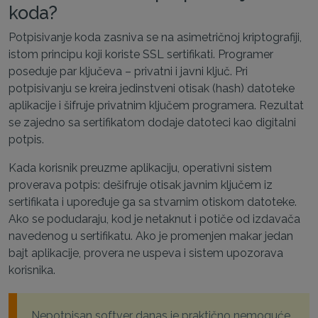
koda?
Potpisivanje koda zasniva se na asimetričnoj kriptografiji,
istom principu koji koriste SSL sertifikati. Programer
poseduje par ključeva – privatni i javni ključ. Pri
potpisivanju se kreira jedinstveni otisak (hash) datoteke
aplikacije i šifruje privatnim ključem programera. Rezultat
se zajedno sa sertifikatom dodaje datoteci kao digitalni
potpis.
Kada korisnik preuzme aplikaciju, operativni sistem
proverava potpis: dešifruje otisak javnim ključem iz
sertifikata i upoređuje ga sa stvarnim otiskom datoteke.
Ako se podudaraju, kod je netaknut i potiče od izdavača
navedenog u sertifikatu. Ako je promenjen makar jedan
bajt aplikacije, provera ne uspeva i sistem upozorava
korisnika.
Nepotpisan softver danas je praktično nemoguće