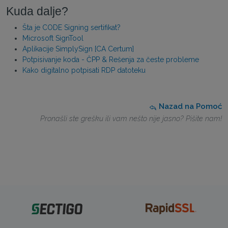
Kuda dalje?
Šta je CODE Signing sertifikat?
Microsoft SignTool
Aplikacije SimplySign [CA Certum]
Potpisivanje koda - ČPP & Rešenja za česte probleme
Kako digitalno potpisati RDP datoteku
Nazad na Pomoć
Pronašli ste grešku ili vam nešto nije jasno? Pišite nam!