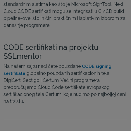
standardnim alatima kao što je Microsoft SignTool. Neki
Cloud CODE sertifikati mogu se integrisati u CI/CD build
pipeline-ove, što ih čini praktičnim i isplativim izborom za
današnje programere.
CODE sertifikati na projektu
SSLmentor
Na našem sajtu naći ćete pouzdane
CODE signing
globalno pouzdanih sertifikacionih tela
sertifikate
DigiCert, Sectigo i Certum. Većini programera
preporučujemo Cloud Code sertifikate evropskog
sertifikacionog tela Certum, koje nudimo po najboljoj ceni
na tržištu.