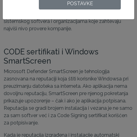
POSTAVKE
komponenti za Microsoft Windows. Namenjeni su
prvenstveno proizvođačima hardvera, programerima
sistemskog softvera i organizacijama koje zahtevaju
najviši nivo provere kompanije.
CODE sertifikati i Windows
SmartScreen
Microsoft Defender SmartScreen je tehnologija
zasnovana na reputaciji koja štiti korisnike Windowsa pri
preuzimanju datoteka sa interneta. Ako aplikacija nema
dovoljnu reputaciju, SmartScreen pre njenog pokretanja
prikazuje upozorenje – čak i ako je aplikacija potpisana.
Reputacija se gradi brojem instalacija i vezana je ne samo
za sam softver već i za Code Signing sertifikat korišćen
za potpisivanje.
Kada je reputacija izgrađena i instalacije automatski