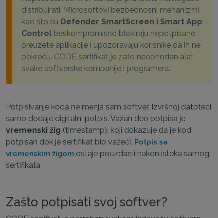
distribuirati. Microsoftovi bezbednosni mehanizmi
kao što su
Defender SmartScreen i Smart App
Control
beskompromisno blokiraju nepotpisane
preuzete aplikacije i upozoravaju korisnike da ih ne
pokreću. CODE sertifikat je zato neophodan alat
svake softverske kompanije i programera.
Potpisivanje koda ne menja sam softver. Izvršnoj datoteci
samo dodaje digitalni potpis. Važan deo potpisa je
vremenski žig
(timestamp), koji dokazuje da je kod
potpisan dok je sertifikat bio važeći.
Potpis sa
ostaje pouzdan i nakon isteka samog
vremenskim žigom
sertifikata.
Zašto potpisati svoj softver?