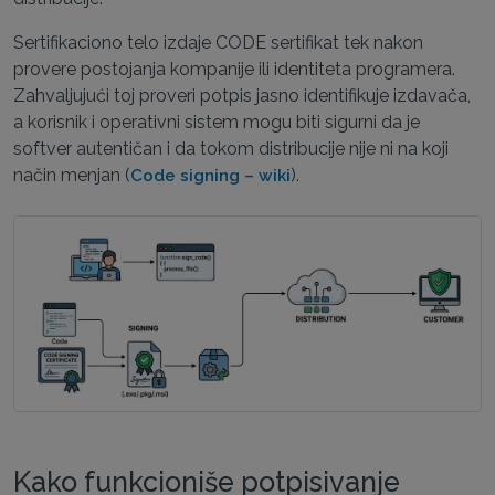
Sertifikaciono telo izdaje CODE sertifikat tek nakon
provere postojanja kompanije ili identiteta programera.
Zahvaljujući toj proveri potpis jasno identifikuje izdavača,
a korisnik i operativni sistem mogu biti sigurni da je
softver autentičan i da tokom distribucije nije ni na koji
način menjan (
).
Code signing – wiki
Kako funkcioniše potpisivanje