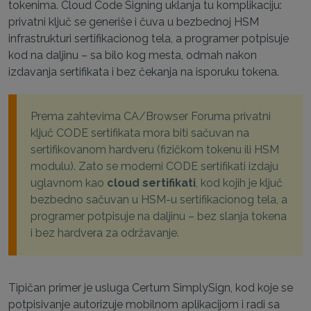
tokenima. Cloud Code Signing uklanja tu komplikaciju:
privatni ključ se generiše i čuva u bezbednoj HSM
infrastrukturi sertifikacionog tela, a programer potpisuje
kod na daljinu – sa bilo kog mesta, odmah nakon
izdavanja sertifikata i bez čekanja na isporuku tokena.
Prema zahtevima CA/Browser Foruma privatni
ključ CODE sertifikata mora biti sačuvan na
sertifikovanom hardveru (fizičkom tokenu ili HSM
modulu). Zato se moderni CODE sertifikati izdaju
uglavnom kao
cloud sertifikati
, kod kojih je ključ
bezbedno sačuvan u HSM-u sertifikacionog tela, a
programer potpisuje na daljinu – bez slanja tokena
i bez hardvera za održavanje.
Tipičan primer je usluga Certum SimplySign, kod koje se
potpisivanje autorizuje mobilnom aplikacijom i radi sa