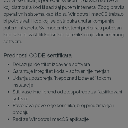
CODE sertifikat je potreban svakom izdavaču softvera
koji distribuira kod ili sadržaj putem interneta. Zbog pravila
operativnih sistema kao što su Windows i macOS trebalo
bi potpisivati i kod koji se distribuira unutar kompanije
putem intraneta. Svi moderni sistemi preferiraju potpisan
kod kako bi zaštitili korisnike i sprečili širenje zlonamernog
softvera.
Prednosti CODE sertifikata
Dokazuje identitet izdavača softvera
Garantuje integritet koda – softver nije menjan
Uklanja upozorenja "Nepoznati izdavač" tokom
instalacije
Štiti vaše ime i brend od zloupotrebe za falsifikovani
softver
Povećava poverenje korisnika, broj preuzimanja i
prodaju
Radi za Windows i macOS aplikacije