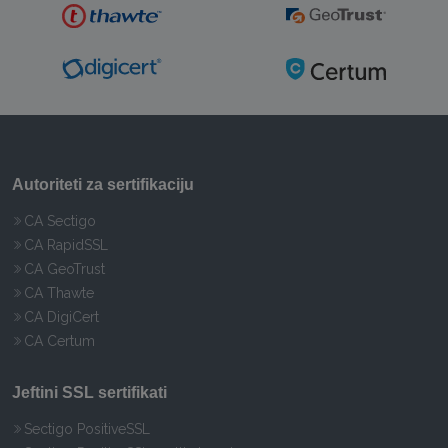
Autoriteti za sertifikaciju
CA Sectigo
CA RapidSSL
CA GeoTrust
CA Thawte
CA DigiCert
CA Certum
Jeftini SSL sertifikati
Sectigo PositiveSSL