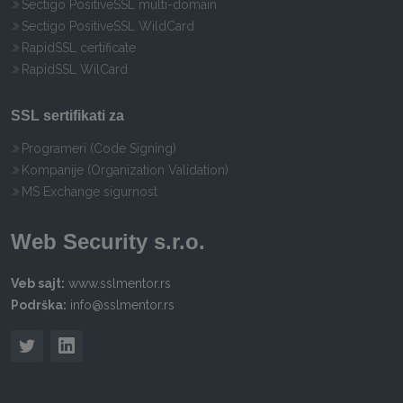
Sectigo PositiveSSL multi-domain
Sectigo PositiveSSL WildCard
RapidSSL certificate
RapidSSL WilCard
SSL sertifikati za
Programeri (Code Signing)
Kompanije (Organization Validation)
MS Exchange sigurnost
Web Security s.r.o.
Veb sajt:
www.sslmentor.rs
Podrška:
info@sslmentor.rs