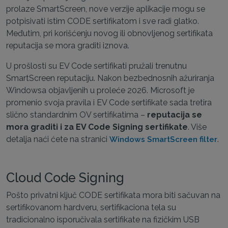
prolaze SmartScreen, nove verzije aplikacije mogu se
potpisivati istim CODE sertifikatom i sve radi glatko.
Međutim, pri korišćenju novog ili obnovljenog sertifikata
reputacija se mora graditi iznova.
U prošlosti su EV Code sertifikati pružali trenutnu
SmartScreen reputaciju. Nakon bezbednosnih ažuriranja
Windowsa objavljenih u proleće 2026. Microsoft je
promenio svoja pravila i EV Code sertifikate sada tretira
slično standardnim OV sertifikatima –
reputacija se
mora graditi i za EV Code Signing sertifikate
. Više
detalja naći ćete na stranici
.
Windows SmartScreen filter
Cloud Code Signing
Pošto privatni ključ CODE sertifikata mora biti sačuvan na
sertifikovanom hardveru, sertifikaciona tela su
tradicionalno isporučivala sertifikate na fizičkim USB