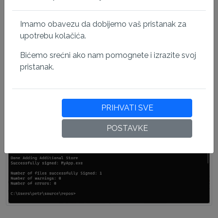
Imamo obavezu da dobijemo vaš pristanak za
upotrebu kolačića.
Bićemo srećni ako nam pomognete i izrazite svoj
pristanak.
PRIHVATI SVE
POSTAVKE