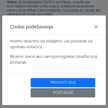
Važno:
Za kompanijske (OV/EV) sertifikate, unesite kao
autorizacioni kontakt osobu koja je ovlašćena da podnese
zahtev za sertifikat u ime kompanije. Ova osoba će takođe biti
validirana od strane autoriteta.
Tehnički i kontakt za autorizaciju su identični
Cookie podešavanja
Podaci za fakturisanje
Imamo obavezu da dobijemo vaš pristanak za
upotrebu kolačića.
Poslovni račun
Lični račun
Bićemo srećni ako nam pomognete i izrazite svoj
Kompanija
pristanak.
Adresa
PRIHVATI SVE
Poštanski broj
POSTAVKE
Grad