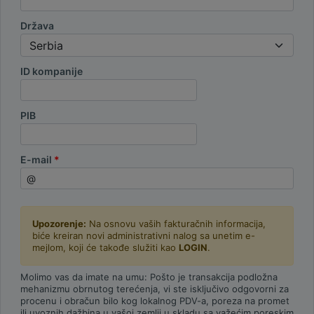
Država
ID kompanije
PIB
E-mail
Upozorenje:
Na osnovu vaših fakturačnih informacija,
biće kreiran novi administrativni nalog sa unetim e-
mejlom, koji će takođe služiti kao
LOGIN
.
Molimo vas da imate na umu: Pošto je transakcija podložna
mehanizmu obrnutog terećenja, vi ste isključivo odgovorni za
procenu i obračun bilo kog lokalnog PDV-a, poreza na promet
ili uvoznih dažbina u vašoj zemlji u skladu sa važećim poreskim