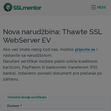
Kvalitetni TLS/SSL sertifikati za veb stranice i internet
projekte.
MENI
Nova narudžbina: Thawte SSL
WebServer EV
Ako već imate nalog kod nas, molimo
i
prijavite se
nastavite sa narudžbinom.
Naručeni sertifikat možete platiti online kreditnom
karticom, PayPalom ili bankovnim transferom (FIO
banka). Izdaćemo poreski dokument pre plaćanje po
zahtevu.
Tehnički detalji sertifikata
Domen