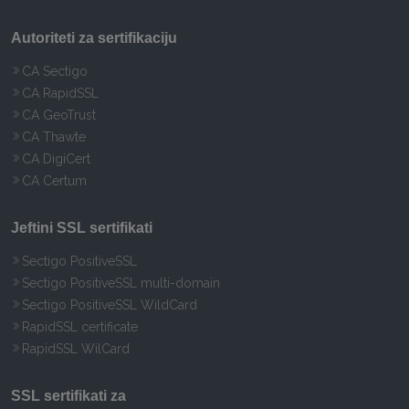
Autoriteti za sertifikaciju
CA Sectigo
CA RapidSSL
CA GeoTrust
CA Thawte
CA DigiCert
CA Certum
Jeftini SSL sertifikati
Sectigo PositiveSSL
Sectigo PositiveSSL multi-domain
Sectigo PositiveSSL WildCard
RapidSSL certificate
RapidSSL WilCard
SSL sertifikati za