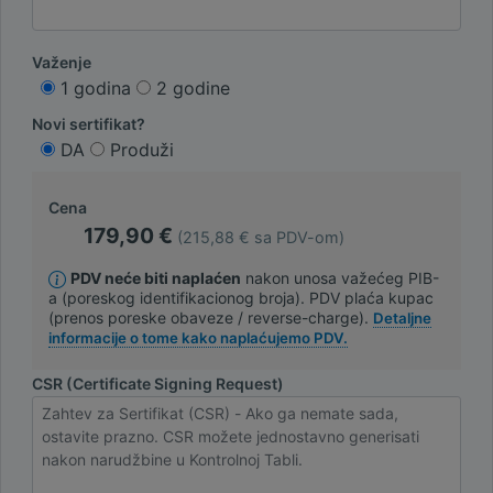
Važenje
1 godina
2 godine
Novi sertifikat?
DA
Produži
Cena
179,90 €
(215,88 € sa PDV-om)
PDV neće biti naplaćen
nakon unosa važećeg PIB-
a (poreskog identifikacionog broja). PDV plaća kupac
(prenos poreske obaveze / reverse-charge).
Detaljne
informacije o tome kako naplaćujemo PDV.
CSR (Certificate Signing Request)