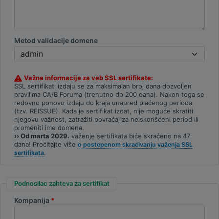
Metod validacije domene
Važne informacije za veb SSL sertifikate:
SSL sertifikati izdaju se za maksimalan broj dana dozvoljen
pravilima CA/B Foruma (trenutno do 200 dana). Nakon toga se
redovno ponovo izdaju do kraja unapred plaćenog perioda
(tzv. REISSUE). Kada je sertifikat izdat, nije moguće skratiti
njegovu važnost, zatražiti povraćaj za neiskorišćeni period ili
promeniti ime domena.
›› Od marta 2029.
važenje sertifikata biće skraćeno na 47
dana! Pročitajte više
o postepenom skraćivanju važenja SSL
.
sertifikata
Podnosilac zahteva za sertifikat
Kompanija