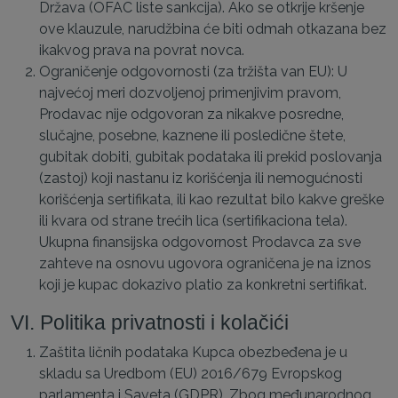
Država (OFAC liste sankcija). Ako se otkrije kršenje
ove klauzule, narudžbina će biti odmah otkazana bez
ikakvog prava na povrat novca.
Ograničenje odgovornosti (za tržišta van EU): U
najvećoj meri dozvoljenoj primenjivim pravom,
Prodavac nije odgovoran za nikakve posredne,
slučajne, posebne, kaznene ili posledične štete,
gubitak dobiti, gubitak podataka ili prekid poslovanja
(zastoj) koji nastanu iz korišćenja ili nemogućnosti
korišćenja sertifikata, ili kao rezultat bilo kakve greške
ili kvara od strane trećih lica (sertifikaciona tela).
Ukupna finansijska odgovornost Prodavca za sve
zahteve na osnovu ugovora ograničena je na iznos
koji je kupac dokazivo platio za konkretni sertifikat.
VI. Politika privatnosti i kolačići
Zaštita ličnih podataka Kupca obezbeđena je u
skladu sa Uredbom (EU) 2016/679 Evropskog
parlamenta i Saveta (GDPR). Zbog međunarodnog