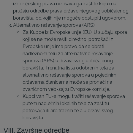
izbor češkog prava ne lišava ga zaštite koju mu
pružaju odredbe prava države njegovog uobičajenog
boravišta, od kojih nije moguće odstupiti ugovorom.
Alternativno rešavanje sporova (ARS):
Za Kupce iz Evropske unije (EU): U slučaju spora
koji se ne može rešiti direktno, potrošač iz
Evropske unije ima pravo da se obrati
nadležnom telu za alternativno rešavanje
sporova (ARS) u državi svog uobičajenog
boravišta. Trenutna lista odobrenih tela za
alternativno rešavanje sporova u pojedinim
državama članicama može se pronaći na
zvaničnom veb-sajtu Evropske komisije.
Kupci van EU-a mogu tražiti rešavanje sporova
putem nadležnih lokalnih tela za zaštitu
potrošača ili arbitražnih tela u državi svog
boravišta.
VIII. Završne odredbe