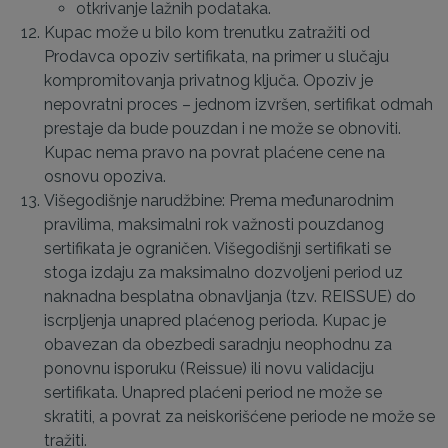
otkrivanje lažnih podataka.
Kupac može u bilo kom trenutku zatražiti od
Prodavca opoziv sertifikata, na primer u slučaju
kompromitovanja privatnog ključa. Opoziv je
nepovratni proces – jednom izvršen, sertifikat odmah
prestaje da bude pouzdan i ne može se obnoviti.
Kupac nema pravo na povrat plaćene cene na
osnovu opoziva.
Višegodišnje narudžbine: Prema međunarodnim
pravilima, maksimalni rok važnosti pouzdanog
sertifikata je ograničen. Višegodišnji sertifikati se
stoga izdaju za maksimalno dozvoljeni period uz
naknadna besplatna obnavljanja (tzv. REISSUE) do
iscrpljenja unapred plaćenog perioda. Kupac je
obavezan da obezbedi saradnju neophodnu za
ponovnu isporuku (Reissue) ili novu validaciju
sertifikata. Unapred plaćeni period ne može se
skratiti, a povrat za neiskorišćene periode ne može se
tražiti.