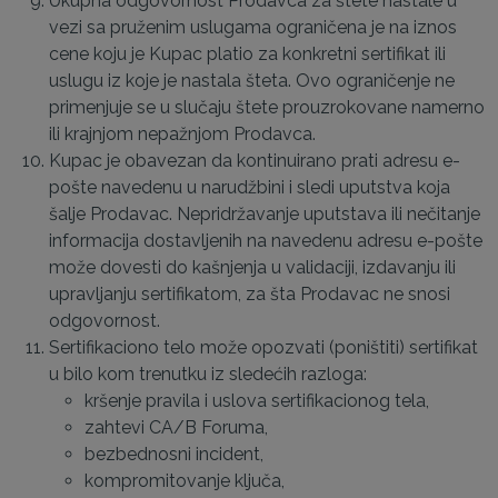
Ukupna odgovornost Prodavca za štete nastale u
vezi sa pruženim uslugama ograničena je na iznos
cene koju je Kupac platio za konkretni sertifikat ili
uslugu iz koje je nastala šteta. Ovo ograničenje ne
primenjuje se u slučaju štete prouzrokovane namerno
ili krajnjom nepažnjom Prodavca.
Kupac je obavezan da kontinuirano prati adresu e-
pošte navedenu u narudžbini i sledi uputstva koja
šalje Prodavac. Nepridržavanje uputstava ili nečitanje
informacija dostavljenih na navedenu adresu e-pošte
može dovesti do kašnjenja u validaciji, izdavanju ili
upravljanju sertifikatom, za šta Prodavac ne snosi
odgovornost.
Sertifikaciono telo može opozvati (poništiti) sertifikat
u bilo kom trenutku iz sledećih razloga:
kršenje pravila i uslova sertifikacionog tela,
zahtevi CA/B Foruma,
bezbednosni incident,
kompromitovanje ključa,