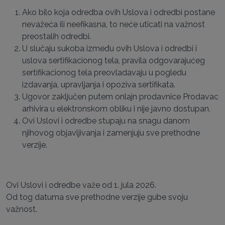
Ako bilo koja odredba ovih Uslova i odredbi postane
nevažeća ili neefikasna, to neće uticati na važnost
preostalih odredbi.
U slučaju sukoba između ovih Uslova i odredbi i
uslova sertifikacionog tela, pravila odgovarajućeg
sertifikacionog tela preovladavaju u pogledu
izdavanja, upravljanja i opoziva sertifikata.
Ugovor zaključen putem onlajn prodavnice Prodavac
arhivira u elektronskom obliku i nije javno dostupan.
Ovi Uslovi i odredbe stupaju na snagu danom
njihovog objavljivanja i zamenjuju sve prethodne
verzije.
Ovi Uslovi i odredbe važe od 1. jula 2026.
Od tog datuma sve prethodne verzije gube svoju
važnost.