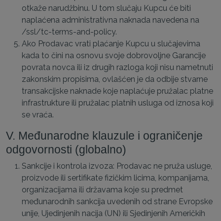
otkaže narudžbinu. U tom slučaju Kupcu će biti
naplaćena administrativna naknada navedena na
/ssl/tc-terms-and-policy.
Ako Prodavac vrati plaćanje Kupcu u slučajevima
kada to čini na osnovu svoje dobrovoljne Garancije
povrata novca ili iz drugih razloga koji nisu nametnuti
zakonskim propisima, ovlašćen je da odbije stvarne
transakcijske naknade koje naplaćuje pružalac platne
infrastrukture ili pružalac platnih usluga od iznosa koji
se vraća.
V. Međunarodne klauzule i ograničenje
odgovornosti (globalno)
Sankcije i kontrola izvoza: Prodavac ne pruža usluge,
proizvode ili sertifikate fizičkim licima, kompanijama,
organizacijama ili državama koje su predmet
međunarodnih sankcija uvedenih od strane Evropske
unije, Ujedinjenih nacija (UN) ili Sjedinjenih Američkih