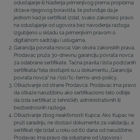
odustajanje ili hlađenja primenjivog prema propisima
države njegovog boravišta, te potvrđuje da je
jednom kad je sertifikat izdat, svako zakonsko pravo
na odustajanje od ugovora bez navođenja razloga
izgubljeno u skladu sa primenjivim pravom o
digitalnom sadržaju i uslugama.
Garancija povrata novca: Van okvira zakonskih prava,
Prodavac pruža 30-dnevnu garanciju povrata novca
za odabrane sertifikate. Tačna pravila i lista podržanih
sertifikata/tela dostupni su u dokumentu „Garancija
povrata novca" na /ssl/tc-terms-and-policy.
Otkazivanje od strane Prodavca: Prodavac ima pravo
da otkaže narudžbinu ako sertifikaciono telo odbije
da izda sertifikat iz tehničkih, administrativnih ili
bezbednosnih razloga.
Otkazivanje zbog neaktivnosti Kupca: Ako Kupac ne
pruži saradnju, ne dostavi dokumente za validaciju, a
sertifikat nije izdat u roku od 60 dana od narudžbine,
Prodavac ima pravo da odustane od Ugovora i