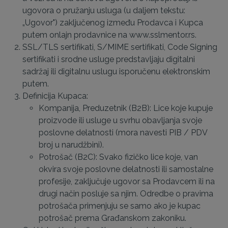
ugovora o pružanju usluga (u daljem tekstu:
„Ugovor") zaključenog između Prodavca i Kupca
putem onlajn prodavnice na www.sslmentor.rs.
SSL/TLS sertifikati, S/MIME sertifikati, Code Signing
sertifikati i srodne usluge predstavljaju digitalni
sadržaj ili digitalnu uslugu isporučenu elektronskim
putem.
Definicija Kupaca:
Kompanija, Preduzetnik (B2B): Lice koje kupuje
proizvode ili usluge u svrhu obavljanja svoje
poslovne delatnosti (mora navesti PIB / PDV
broj u narudžbini).
Potrošač (B2C): Svako fizičko lice koje, van
okvira svoje poslovne delatnosti ili samostalne
profesije, zaključuje ugovor sa Prodavcem ili na
drugi način posluje sa njim. Odredbe o pravima
potrošača primenjuju se samo ako je kupac
potrošač prema Građanskom zakoniku.