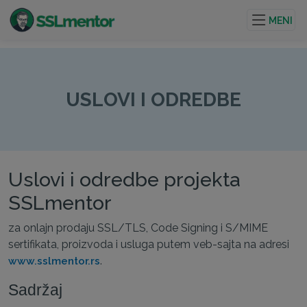
Kvalitetni TLS/SSL sertifikati za veb stranice i internet
projekte.
MENI
USLOVI I ODREDBE
Uslovi i odredbe projekta
SSLmentor
za onlajn prodaju SSL/TLS, Code Signing i S/MIME
sertifikata, proizvoda i usluga putem veb-sajta na adresi
.
www.sslmentor.rs
Sadržaj