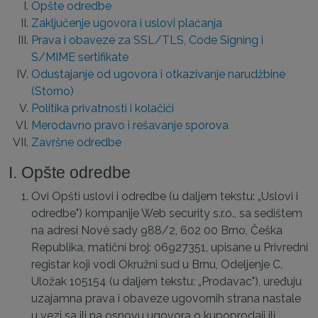
Opšte odredbe
Zaključenje ugovora i uslovi plaćanja
Prava i obaveze za SSL/TLS, Code Signing i
S/MIME sertifikate
Odustajanje od ugovora i otkazivanje narudžbine
(Storno)
Politika privatnosti i kolačići
Merodavno pravo i rešavanje sporova
Završne odredbe
I. Opšte odredbe
Ovi Opšti uslovi i odredbe (u daljem tekstu: „Uslovi i
odredbe") kompanije Web security s.r.o., sa sedištem
na adresi Nové sady 988/2, 602 00 Brno, Češka
Republika, matični broj: 06927351, upisane u Privredni
registar koji vodi Okružni sud u Brnu, Odeljenje C,
Uložak 105154 (u daljem tekstu: „Prodavac"), uređuju
uzajamna prava i obaveze ugovornih strana nastale
u vezi sa ili na osnovu ugovora o kupoprodaji ili