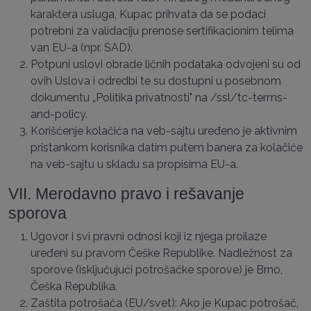
karaktera usluga, Kupac prihvata da se podaci
potrebni za validaciju prenose sertifikacionim telima
van EU-a (npr. SAD).
Potpuni uslovi obrade ličnih podataka odvojeni su od
ovih Uslova i odredbi te su dostupni u posebnom
dokumentu „Politika privatnosti" na /ssl/tc-terms-
and-policy.
Korišćenje kolačića na veb-sajtu uređeno je aktivnim
pristankom korisnika datim putem banera za kolačiće
na veb-sajtu u skladu sa propisima EU-a.
VII. Merodavno pravo i rešavanje
sporova
Ugovor i svi pravni odnosi koji iz njega proilaze
uređeni su pravom Češke Republike. Nadležnost za
sporove (isključujući potrošačke sporove) je Brno,
Češka Republika.
Zaštita potrošača (EU/svet): Ako je Kupac potrošač,