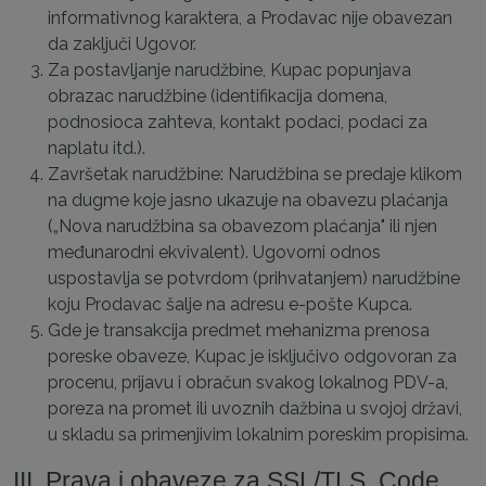
informativnog karaktera, a Prodavac nije obavezan
da zaključi Ugovor.
Za postavljanje narudžbine, Kupac popunjava
obrazac narudžbine (identifikacija domena,
podnosioca zahteva, kontakt podaci, podaci za
naplatu itd.).
Završetak narudžbine: Narudžbina se predaje klikom
na dugme koje jasno ukazuje na obavezu plaćanja
(„Nova narudžbina sa obavezom plaćanja" ili njen
međunarodni ekvivalent). Ugovorni odnos
uspostavlja se potvrdom (prihvatanjem) narudžbine
koju Prodavac šalje na adresu e-pošte Kupca.
Gde je transakcija predmet mehanizma prenosa
poreske obaveze, Kupac je isključivo odgovoran za
procenu, prijavu i obračun svakog lokalnog PDV-a,
poreza na promet ili uvoznih dažbina u svojoj državi,
u skladu sa primenjivim lokalnim poreskim propisima.
III. Prava i obaveze za SSL/TLS, Code