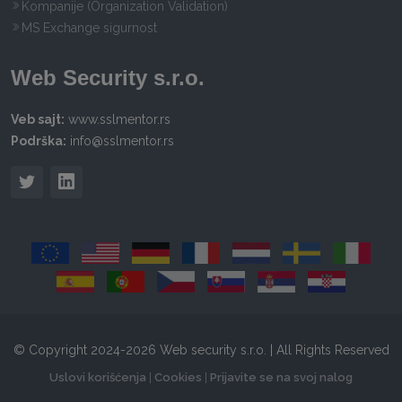
Kompanije (Organization Validation)
MS Exchange sigurnost
Web Security s.r.o.
Veb sajt:
www.sslmentor.rs
Podrška:
info@sslmentor.rs
© Copyright 2024-2026 Web security s.r.o. | All Rights Reserved
Uslovi korišćenja
|
Cookies
|
Prijavite se na svoj nalog