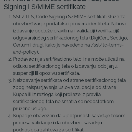
Signing i S/MIME sertifikate
SSL/TLS, Code Signing i S/MIME sertifikati služe za
obezbeđivanje podataka i proveru identiteta. Njihovo
izdavanje podleže pravilima i validaciji (verifikaciji)
odgovarajućeg sertifikacionog tela (DigiCert, Sectigo,
Certum i drugi, kako je navedeno na /ssl/tc-terms-
and-policy).
Prodavac nije sertifikaciono telo i ne može uticati na
odluku sertifikacionog tela o izdavanju, odbijanju,
suspenziji ili opozivu sertifikata.
Neizdavanje sertifikata od strane sertifikacionog tela
zbog neispunjavanja uslova validacije od strane
Kupca ili iz razloga koji proilaze iz pravila
sertifikacionog tela ne smatra se nedostatkom
pružene usluge.
Kupac je obavezan da u potpunosti sarađuje tokom
procesa validacije i da obezbedi saradnju
podnosioca zahteva za sertifikat.