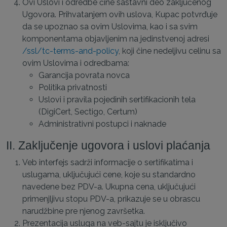
Ovi Uslovi i odredbe čine sastavni deo zaključenog
Ugovora. Prihvatanjem ovih uslova, Kupac potvrđuje
da se upoznao sa ovim Uslovima, kao i sa svim
komponentama objavljenim na jedinstvenoj adresi
/ssl/tc-terms-and-policy
, koji čine nedeljivu celinu sa
ovim Uslovima i odredbama:
Garancija povrata novca
Politika privatnosti
Uslovi i pravila pojedinih sertifikacionih tela
(DigiCert, Sectigo, Certum)
Administrativni postupci i naknade
II. Zaključenje ugovora i uslovi plaćanja
Veb interfejs sadrži informacije o sertifikatima i
uslugama, uključujući cene, koje su standardno
navedene bez PDV-a. Ukupna cena, uključujući
primenjljivu stopu PDV-a, prikazuje se u obrascu
narudžbine pre njenog završetka.
Prezentacija usluga na veb-sajtu je isključivo