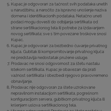
Kupac je odgovoran za tačnost svih podataka unetih
u narudžbinu, a naročito za ispravno unošenje naziva
domena i identifikacionih podataka. Netačno uneti
podaci mogu dovesti do odbijanja sertifikata od
strane sertifikacionog tela ili potrebe za izdavanjem
novog sertifikata; sve s tim povezane troškove snosi
Kupac.
Kupac je odgovoran za bezbedno čuvanje privatnog
ključa. Gubitak ili kompromitovanje privatnog ključa
ne predstavlja nedostatak pružene usluge.
Prodavac ne snosi odgovornost za štetu nastalu
istekom sertifikata. Kupac je obavezan da prati
važnost sertifikata i obezbedi njegovo pravovremeno
obnavljanje.
Prodavac nije odgovoran za štete uzrokovane
nepravilnom instalacijom sertifikata, pogrešnom
konfiguracijom servera, gubitkom privatnog ključa ili
kršenjem uslova sertifikacionog tela.