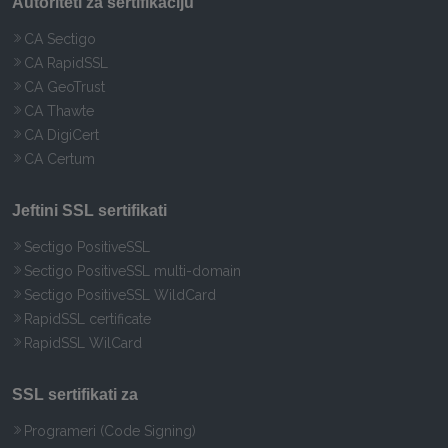
Autoriteti za sertifikaciju
CA Sectigo
CA RapidSSL
CA GeoTrust
CA Thawte
CA DigiCert
CA Certum
Jeftini SSL sertifikati
Sectigo PositiveSSL
Sectigo PositiveSSL multi-domain
Sectigo PositiveSSL WildCard
RapidSSL certificate
RapidSSL WilCard
SSL sertifikati za
Programeri (Code Signing)