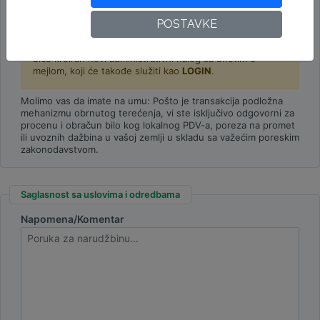
POSTAVKE
Upozorenje:
Na osnovu vaših fakturačnih informacija,
biće kreiran novi administrativni nalog sa unetim e-
mejlom, koji će takođe služiti kao
LOGIN
.
Molimo vas da imate na umu: Pošto je transakcija podložna
mehanizmu obrnutog terećenja, vi ste isključivo odgovorni za
procenu i obračun bilo kog lokalnog PDV-a, poreza na promet
ili uvoznih dažbina u vašoj zemlji u skladu sa važećim poreskim
zakonodavstvom.
Saglasnost sa uslovima i odredbama
Napomena/Komentar