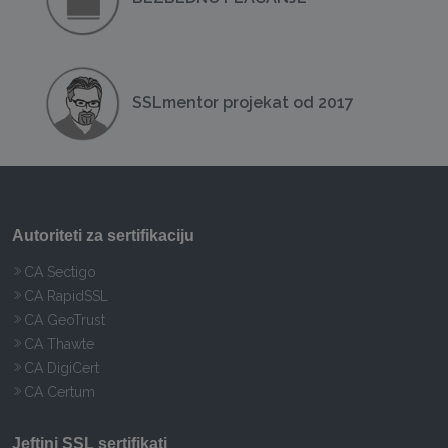
SSLmentor projekat od 2017
Autoriteti za sertifikaciju
CA Sectigo
CA RapidSSL
CA GeoTrust
CA Thawte
CA DigiCert
CA Certum
Jeftini SSL sertifikati