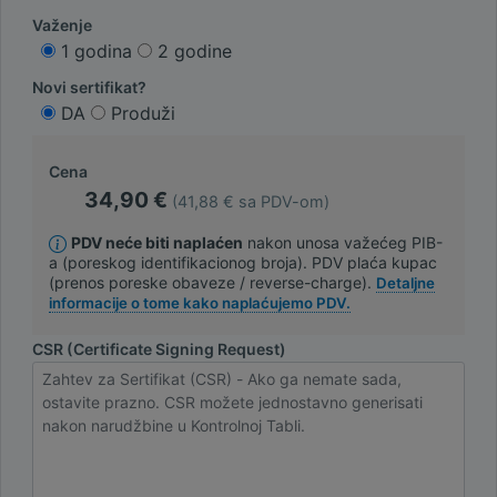
Važenje
1 godina
2 godine
Novi sertifikat?
DA
Produži
Cena
34,90 €
(41,88 € sa PDV-om)
PDV neće biti naplaćen
nakon unosa važećeg PIB-
a (poreskog identifikacionog broja). PDV plaća kupac
(prenos poreske obaveze / reverse-charge).
Detaljne
informacije o tome kako naplaćujemo PDV.
CSR (Certificate Signing Request)