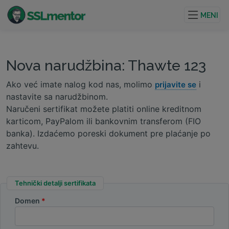
Kvalitetni TLS/SSL sertifikati za veb stranice i internet
projekte.
MENI
Nova narudžbina: Thawte 123
Ako već imate nalog kod nas, molimo
i
prijavite se
nastavite sa narudžbinom.
Naručeni sertifikat možete platiti online kreditnom
karticom, PayPalom ili bankovnim transferom (FIO
banka). Izdaćemo poreski dokument pre plaćanje po
zahtevu.
Tehnički detalji sertifikata
Domen