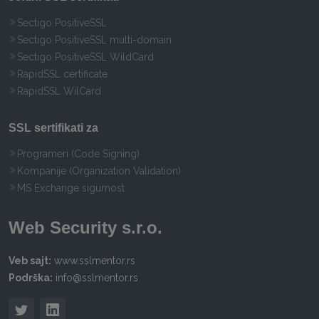
Sectigo PositiveSSL
Sectigo PositiveSSL multi-domain
Sectigo PositiveSSL WildCard
RapidSSL certificate
RapidSSL WilCard
SSL sertifikati za
Programeri (Code Signing)
Kompanije (Organization Validation)
MS Exchange sigurnost
Web Security s.r.o.
Veb sajt:
www.sslmentor.rs
Podrška:
info@sslmentor.rs