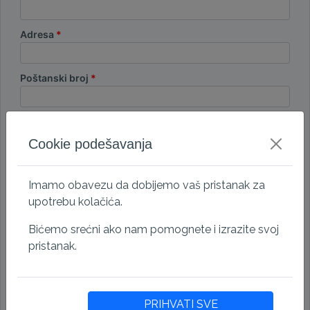
Adresa
Poštanski broj
Grad
Cookie podešavanja
Država
Imamo obavezu da dobijemo vaš pristanak za
upotrebu kolačića.
ID kompanije
Bićemo srećni ako nam pomognete i izrazite svoj
pristanak.
PIB
E-mail
PRIHVATI SVE