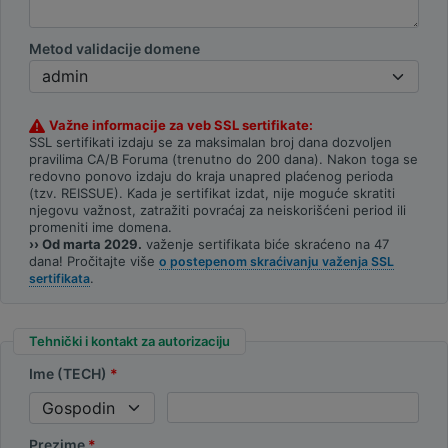
Metod validacije domene
Važne informacije za veb SSL sertifikate:
SSL sertifikati izdaju se za maksimalan broj dana dozvoljen
pravilima CA/B Foruma (trenutno do 200 dana). Nakon toga se
redovno ponovo izdaju do kraja unapred plaćenog perioda
(tzv. REISSUE). Kada je sertifikat izdat, nije moguće skratiti
njegovu važnost, zatražiti povraćaj za neiskorišćeni period ili
promeniti ime domena.
›› Od marta 2029.
važenje sertifikata biće skraćeno na 47
dana! Pročitajte više
o postepenom skraćivanju važenja SSL
.
sertifikata
Tehnički i kontakt za autorizaciju
Ime (TECH)
Prezime