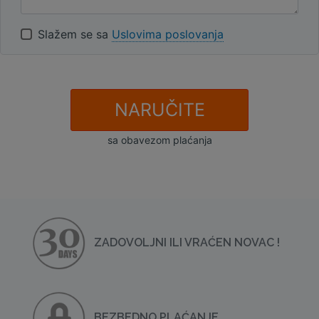
Slažem se sa
Uslovima poslovanja
NARUČITE
sa obavezom plaćanja
ZADOVOLJNI ILI VRAĆEN NOVAC !
BEZBEDNO PLAĆANJE