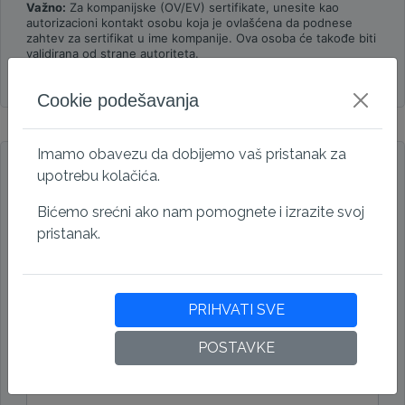
Važno:
Za kompanijske (OV/EV) sertifikate, unesite kao
autorizacioni kontakt osobu koja je ovlašćena da podnese
zahtev za sertifikat u ime kompanije. Ova osoba će takođe biti
validirana od strane autoriteta.
Tehnički i kontakt za autorizaciju su identični
Cookie podešavanja
Podaci za fakturisanje
Imamo obavezu da dobijemo vaš pristanak za
upotrebu kolačića.
Poslovni račun
Lični račun
Bićemo srećni ako nam pomognete i izrazite svoj
Kompanija
pristanak.
Adresa
PRIHVATI SVE
Poštanski broj
POSTAVKE
Grad