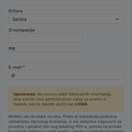
Država
ID kompanije
PIB
E-mail
Upozorenje:
Na osnovu vaših fakturačnih informacija,
biće kreiran novi administrativni nalog sa unetim e-
mejlom, koji će takođe služiti kao
LOGIN
.
Molimo vas da imate na umu: Pošto je transakcija podložna
mehanizmu obrnutog terećenja, vi ste isključivo odgovorni za
procenu i obračun bilo kog lokalnog PDV-a, poreza na promet
ili uvoznih dažbina u vašoj zemlji u skladu sa važećim poreskim