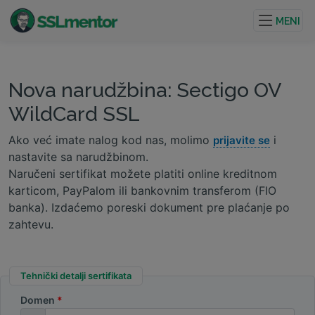
Kvalitetni TLS/SSL sertifikati za veb stranice i internet
projekte.
MENI
Nova narudžbina: Sectigo OV
WildCard SSL
Ako već imate nalog kod nas, molimo
i
prijavite se
nastavite sa narudžbinom.
Naručeni sertifikat možete platiti online kreditnom
karticom, PayPalom ili bankovnim transferom (FIO
banka). Izdaćemo poreski dokument pre plaćanje po
zahtevu.
Tehnički detalji sertifikata
Domen