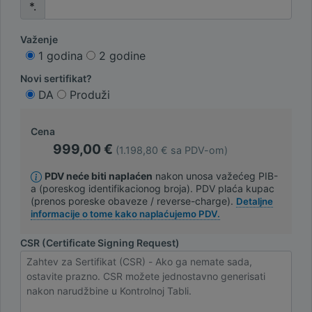
*.
Važenje
1 godina
2 godine
Novi sertifikat?
DA
Produži
Cena
999,00 €
(1.198,80 € sa PDV-om)
PDV neće biti naplaćen
nakon unosa važećeg PIB-
a (poreskog identifikacionog broja). PDV plaća kupac
(prenos poreske obaveze / reverse-charge).
Detaljne
informacije o tome kako naplaćujemo PDV.
CSR (Certificate Signing Request)