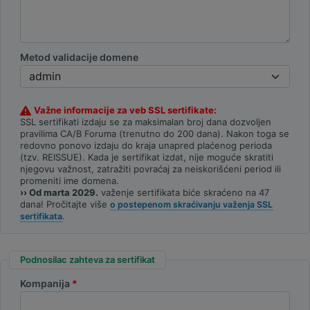
Metod validacije domene
Važne informacije za veb SSL sertifikate:
SSL sertifikati izdaju se za maksimalan broj dana dozvoljen
pravilima CA/B Foruma (trenutno do 200 dana). Nakon toga se
redovno ponovo izdaju do kraja unapred plaćenog perioda
(tzv. REISSUE). Kada je sertifikat izdat, nije moguće skratiti
njegovu važnost, zatražiti povraćaj za neiskorišćeni period ili
promeniti ime domena.
›› Od marta 2029.
važenje sertifikata biće skraćeno na 47
dana! Pročitajte više
o postepenom skraćivanju važenja SSL
.
sertifikata
Podnosilac zahteva za sertifikat
Kompanija