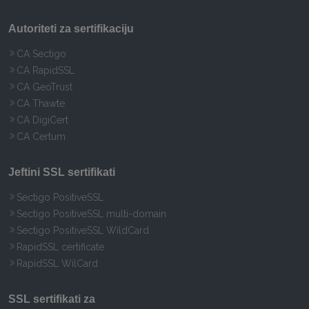
Autoriteti za sertifikaciju
CA Sectigo
CA RapidSSL
CA GeoTrust
CA Thawte
CA DigiCert
CA Certum
Jeftini SSL sertifikati
Sectigo PositiveSSL
Sectigo PositiveSSL multi-domain
Sectigo PositiveSSL WildCard
RapidSSL certificate
RapidSSL WilCard
SSL sertifikati za