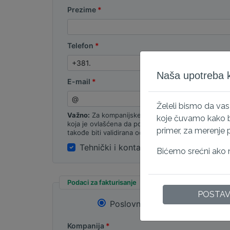
Prezime
Telefon
Naša upotreba ko
E-mail
Želeli bismo da va
Važno:
Za kompanijske (OV/EV) sertifikate, unesit
koje čuvamo kako bi
koja je ovlašćena da podnese zahtev za sertifikat
primer, za merenje 
takođe biti validirana od strane autoriteta.
Tehnički i kontakt za autorizaciju su id
Bićemo srećni ako n
Podaci za fakturisanje
POSTA
Poslovni račun
Kompanija