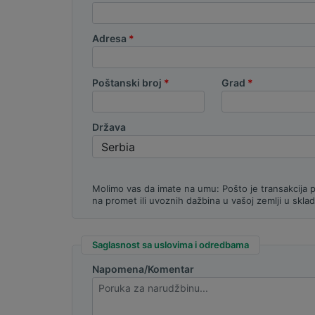
Adresa
Poštanski broj
Grad
Država
Molimo vas da imate na umu: Pošto je transakcija 
na promet ili uvoznih dažbina u vašoj zemlji u sk
Saglasnost sa uslovima i odredbama
Napomena/Komentar