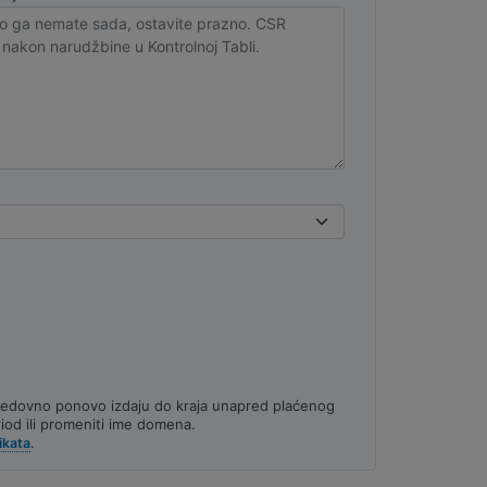
 redovno ponovo izdaju do kraja unapred plaćenog
eriod ili promeniti ime domena.
.
ikata