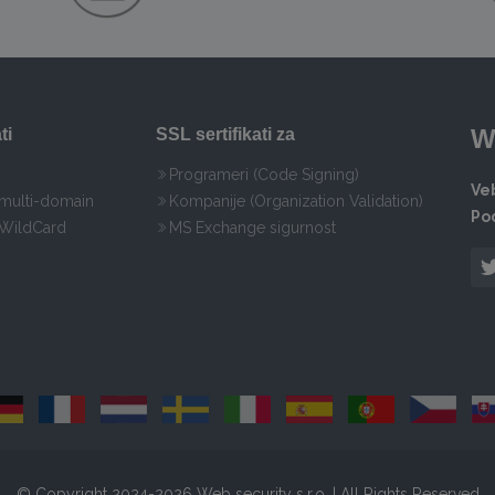
W
ti
SSL sertifikati za
Programeri (Code Signing)
Veb
 multi-domain
Kompanije (Organization Validation)
Po
 WildCard
MS Exchange sigurnost
© Copyright 2024-2026 Web security s.r.o. | All Rights Reserved