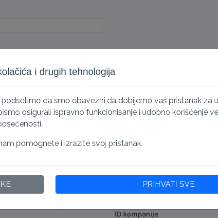
lačića i drugih tehnologija
s podsetimo da smo obavezni da dobijemo vaš pristanak za 
e kao autorizacioni kontakt osobu
smo osigurali ispravno funkcionisanje i udobno korišćenje veb 
 u ime kompanije. Ova osoba će
posećenosti.
entični
am pomognete i izrazite svoj pristanak.
VKE
PRIHVATI SVE
Lični račun
ID kompanije