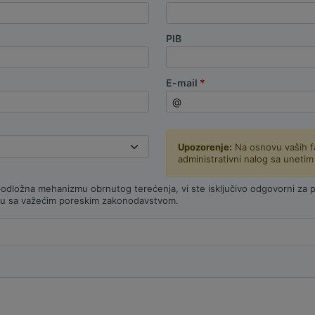
PIB
E-mail
Upozorenje:
Na osnovu vaših fa
administrativni nalog sa unetim
podložna mehanizmu obrnutog terećenja, vi ste isključivo odgovorni za 
ladu sa važećim poreskim zakonodavstvom.