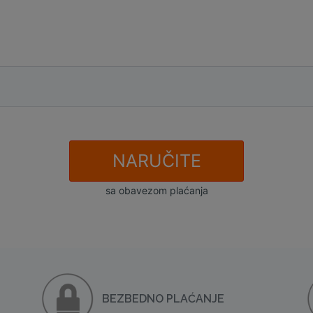
NARUČITE
sa obavezom plaćanja
BEZBEDNO PLAĆANJE