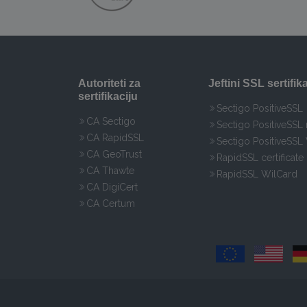
Autoriteti za
Jeftini SSL sertifika
sertifikaciju
Sectigo PositiveSSL
CA Sectigo
Sectigo PositiveSSL
CA RapidSSL
Sectigo PositiveSSL
CA GeoTrust
RapidSSL certificate
CA Thawte
RapidSSL WilCard
CA DigiCert
CA Certum