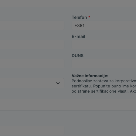
Telefon
E-mail
DUNS
Važne informacije:
Podnosilac zahteva za korporativni
sertifikatu. Popunite puno ime ko
od strane sertifikacione vlasti. A