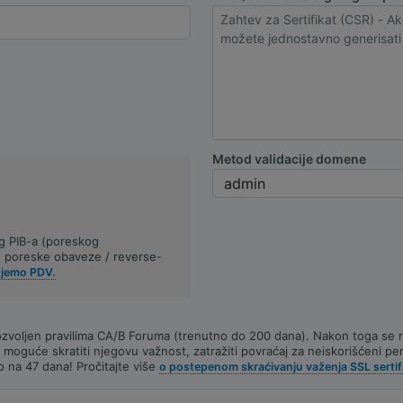
Metod validacije domene
g PIB-a (poreskog
os poreske obaveze / reverse-
ujemo PDV.
 dozvoljen pravilima CA/B Foruma (trenutno do 200 dana). Nakon toga se
je moguće skratiti njegovu važnost, zatražiti povraćaj za neiskorišćeni p
o na 47 dana! Pročitajte više
o postepenom skraćivanju važenja SSL sertif