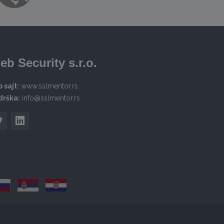
eb Security s.r.o.
 sajt:
www.sslmentor.rs
drška:
info@sslmentor.rs