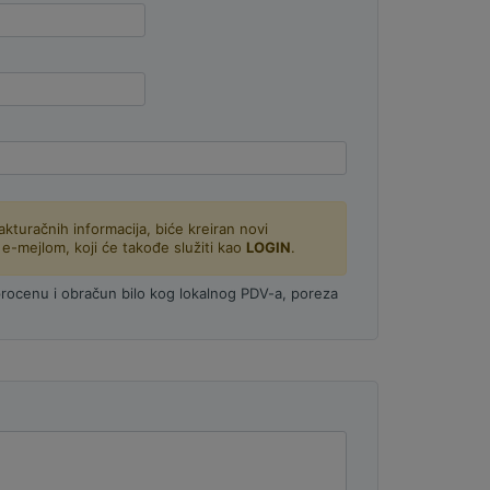
kturačnih informacija, biće kreiran novi
 e-mejlom, koji će takođe služiti kao
LOGIN
.
procenu i obračun bilo kog lokalnog PDV-a, poreza