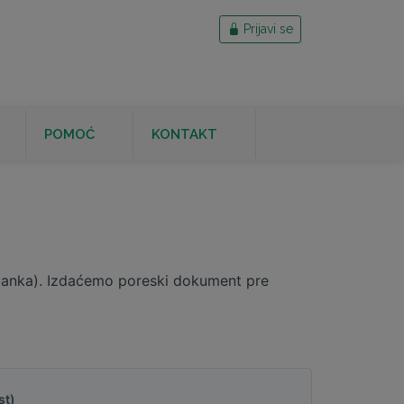
Prijavi se
POMOĆ
KONTAKT
O banka). Izdaćemo poreski dokument pre
st)