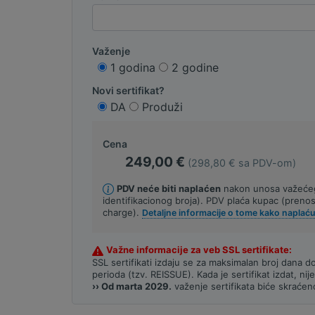
Važenje
1 godina
2 godine
Novi sertifikat?
DA
Produži
Cena
249,00 €
(298,80 € sa PDV-om)
PDV neće biti naplaćen
nakon unosa važeće
identifikacionog broja). PDV plaća kupac (pren
charge).
Detaljne informacije o tome kako naplać
Važne informacije za veb SSL sertifikate:
SSL sertifikati izdaju se za maksimalan broj dana
perioda (tzv. REISSUE). Kada je sertifikat izdat, ni
›› Od marta 2029.
važenje sertifikata biće skraćen