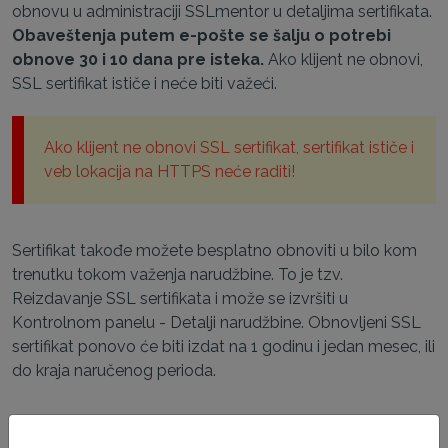
obnovu u administraciji SSLmentor u detaljima sertifikata.
Obaveštenja putem e-pošte se šalju o potrebi
obnove 30 i 10 dana pre isteka.
Ako klijent ne obnovi,
SSL sertifikat ističe i neće biti važeći.
Ako klijent ne obnovi SSL sertifikat, sertifikat ističe i
veb lokacija na HTTPS neće raditi!
Sertifikat takođe možete besplatno obnoviti u bilo kom
trenutku tokom važenja narudžbine. To je tzv.
Reizdavanje SSL sertifikata i može se izvršiti u
Kontrolnom panelu - Detalji narudžbine. Obnovljeni SSL
sertifikat ponovo će biti izdat na 1 godinu i jedan mesec, ili
do kraja naručenog perioda.
Česta pitanja o obnovi