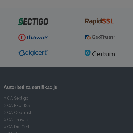
Autoriteti za sertifikaciju
CA Sectigo
CA RapidSSL
CA GeoTrust
CA Thawte
CA DigiCert