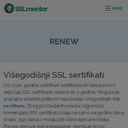
Kvalitetni TLS/SSL sertifikati za veb stranice i internet
projekte.
MENI
RENEW
Višegodišnji SSL sertifikati
Od 2020. godine, sertifikati sertifikacionih tela ponovo
uključuju SSL sertifikate važeće do 5 godina. Moguće je
značajno uštedeti prilikom naručivanja višegodišnjih
SSL
. Zbog postavljenih pravila i sigurnosti,
sertifikata
komercijalni SSL sertifikati izdaju se samo na godinu dana
(maks. 395 dana) i moraju biti obnovljeni pre isteka.
Proces obnove, koji je besplatan, identičan je tzv.