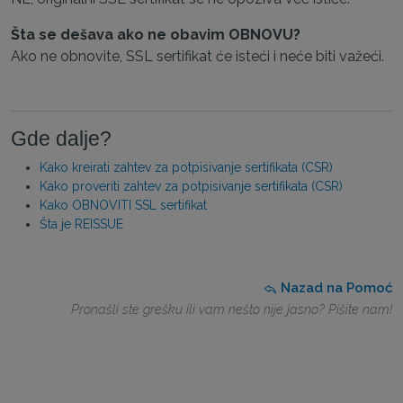
Šta se dešava ako ne obavim OBNOVU?
Ako ne obnovite, SSL sertifikat će isteći i neće biti važeći.
Gde dalje?
Kako kreirati zahtev za potpisivanje sertifikata (CSR)
Kako proveriti zahtev za potpisivanje sertifikata (CSR)
Kako OBNOVITI SSL sertifikat
Šta je REISSUE
Nazad na Pomoć
Pronašli ste grešku ili vam nešto nije jasno? Pišite nam!