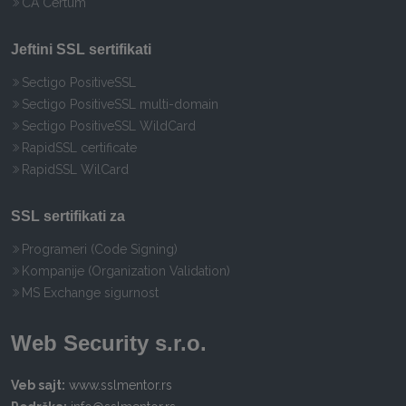
CA Certum
Jeftini SSL sertifikati
Sectigo PositiveSSL
Sectigo PositiveSSL multi-domain
Sectigo PositiveSSL WildCard
RapidSSL certificate
RapidSSL WilCard
SSL sertifikati za
Programeri (Code Signing)
Kompanije (Organization Validation)
MS Exchange sigurnost
Web Security s.r.o.
Veb sajt:
www.sslmentor.rs