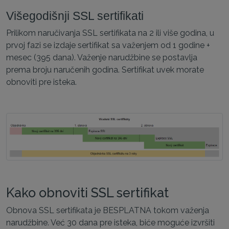
Višegodišnji SSL sertifikati
Prilikom naručivanja SSL sertifikata na 2 ili više godina, u
prvoj fazi se izdaje sertifikat sa važenjem od 1 godine +
mesec (395 dana). Važenje narudžbine se postavlja
prema broju naručenih godina. Sertifikat uvek morate
obnoviti pre isteka.
Kako obnoviti SSL sertifikat
Obnova SSL sertifikata je BESPLATNA tokom važenja
narudžbine. Već 30 dana pre isteka, biće moguće izvršiti