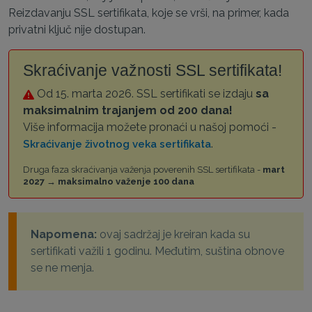
Reizdavanju SSL sertifikata, koje se vrši, na primer, kada
privatni ključ nije dostupan.
Skraćivanje važnosti SSL sertifikata!
Od 15. marta 2026. SSL sertifikati se izdaju
sa
maksimalnim trajanjem od 200 dana!
Više informacija možete pronaći u našoj pomoći -
.
Skraćivanje životnog veka sertifikata
Druga faza skraćivanja važenja poverenih SSL sertifikata -
mart
2027 → maksimalno važenje 100 dana
Napomena:
ovaj sadržaj je kreiran kada su
sertifikati važili 1 godinu. Međutim, suština obnove
se ne menja.