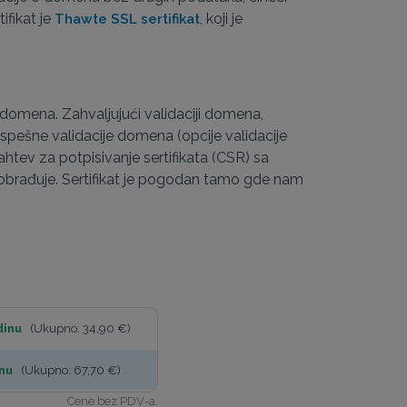
ifikat je
, koji je
Thawte SSL sertifikat
a domena. Zahvaljujući validaciji domena,
spešne validacije domena (opcije validacije
ahtev za potpisivanje sertifikata (CSR) sa
 obrađuje. Sertifikat je pogodan tamo gde nam
dinu
(Ukupno: 34,90 €)
nu
(Ukupno: 67,70 €)
Cene bez PDV-a.