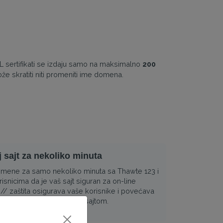
 sertifikati se izdaju samo na maksimalno
200
že skratiti niti promeniti ime domena.
j sajt za nekoliko minuta
domene za samo nekoliko minuta sa Thawte 123 i
isnicima da je vaš sajt siguran za on-line
:// zaštita osigurava vaše korisnike i povećava
da komuniciraju sa vašim sajtom.