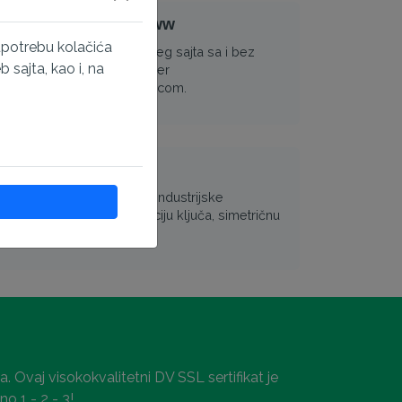
 varijante sa i bez www
upotrebu kolačića
e osigurati obe verzije vašeg sajta sa i bez
sajta, kao i, na
 domen 2. nivoa), na primer
om i https://www.example.com.
i
ikat ispunjava softverske i industrijske
 2048 bitnu javnu enkripciju ključa, simetričnu
u, besplatan pečat sajta.
 Ovaj visokokvalitetni DV SSL sertifikat je
o 1 - 2 - 3!