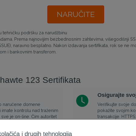
NARUČITE
nu tehničku podršku za narudžbinu
adama. Prema najnovijim bezbednosnim zahtevima, višegodišnji SSL
EISSUE), naravno besplatno. Nakon izdavanja sertifikata, rok se ne mo
-om i bankovnim transferom.
Thawte 123 Sertifikata
Osigurajte svo
samo naručene domene
Verifikujte svoje 
i imate kontrolu nad traženim
pokažite svojim kor
e je on-line. Čim autoritet
transakcije. HTTPS
ah izdaje novi SSL sertifikat.
njihovo poverenje 
lačića i drugih tehnologija