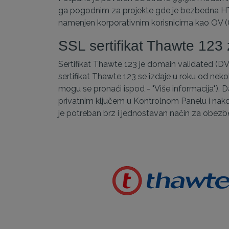
ga pogodnim za projekte gde je bezbedna HTTP
namenjen korporativnim korisnicima kao OV (Or
SSL sertifikat Thawte 123
Sertifikat Thawte 123 je domain validated (DV)
sertifikat Thawte 123 se izdaje u roku od nek
mogu se pronaći ispod - "Više informacija"). Da
privatnim ključem u Kontrolnom Panelu i nako
je potreban brz i jednostavan način za obez