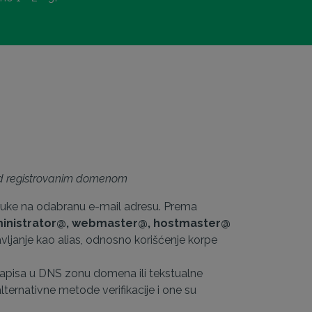
nad registrovanim domenom
poruke na odabranu e-mail adresu. Prema
inistrator@, webmaster@, hostmaster@
avljanje kao alias, odnosno korišćenje korpe
zapisa u DNS zonu domena ili tekstualne
ernativne metode verifikacije i one su