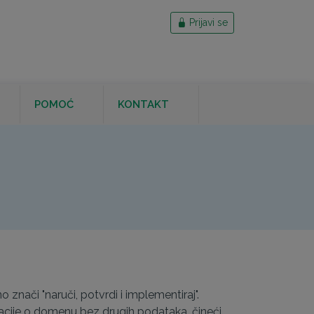
Prijavi se
POMOĆ
KONTAKT
nači "naruči, potvrdi i implementiraj".
cije o domenu bez drugih podataka, čineći