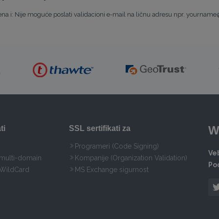
a i: Nije moguće poslati validacioni e-mail na ličnu adresu npr. yournam
W
ti
SSL sertifikati za
Programeri (Code Signing)
Veb
 multi-domain
Kompanije (Organization Validation)
Po
 WildCard
MS Exchange sigurnost