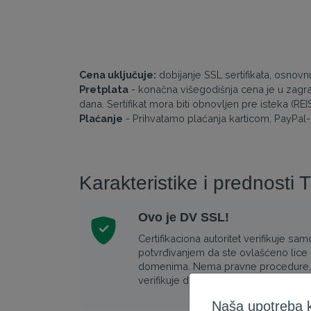
Cena uključuje:
dobijanje SSL sertifikata, osnov
Pretplata
- konačna višegodišnja cena je u zagr
dana. Sertifikat mora biti obnovljen pre isteka (R
Plaćanje
- Prihvatamo plaćanja karticom, PayPal
Karakteristike i prednosti 
Ovo je DV SSL!
Certifikaciona autoritet verifikuje 
potvrđivanjem da ste ovlašćeno lice 
domenima. Nema pravne procedure, sv
verifikuje domen(e) iz narudžbine, odm
Naša upotreba ko