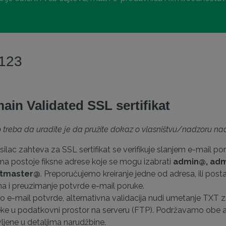
 123
ain Validated SSL sertifikat
o treba da uradite je da pružite dokaz o vlasništvu/nadzoru 
ilac zahteva za SSL sertifikat se verifikuje slanjem e-mail 
ima postoje fiksne adrese koje se mogu izabrati
admin@, adm
ostmaster@
. Preporučujemo kreiranje jedne od adresa, ili post
 i preuzimanje potvrde e-mail poruke.
 e-mail potvrde, alternativna validacija nudi umetanje TXT 
ke u podatkovni prostor na serveru (FTP). Podržavamo obe alt
ljene u detaljima narudžbine.