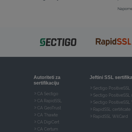
Napomen
Autoriteti za
Jeftini SSL sertifika
sertifikaciju
Sectigo PositiveSSL
CA Sectigo
Sectigo PositiveSSL
CA RapidSSL
Sectigo PositiveSSL
CA GeoTrust
RapidSSL certificate
CA Thawte
RapidSSL WilCard
CA DigiCert
CA Certum