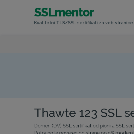
SSLmentor
Kvalitetni TLS/SSL sertifikati za veb stranice 
Thawte 123 SSL ser
Domen (DV) SSL sertifikat od pionira SSL ser
Potpuno je poveren od strane 99.9% modernih