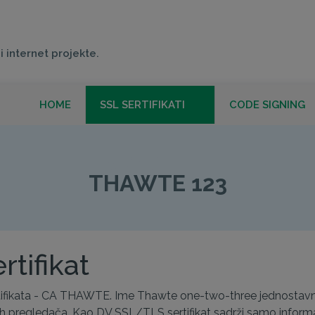
i internet projekte.
HOME
SSL SERTIFIKATI
CODE SIGNING
THAWTE 123
THAWTE 123
tifikat
tifikata - CA THAWTE. Ime Thawte one-two-three jednostavno z
 pregledača. Kao DV SSL/TLS sertifikat sadrži samo informa