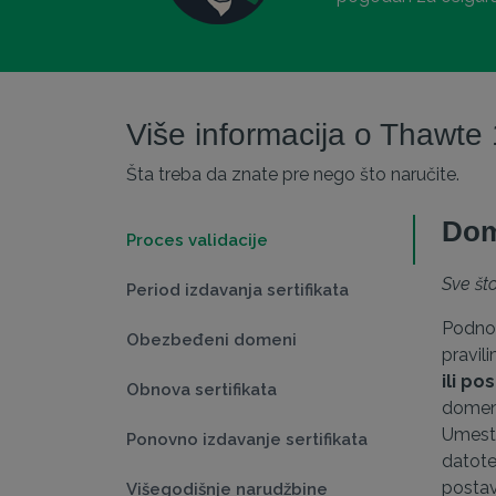
Više informacija o Thawte
Šta treba da znate pre nego što naručite.
Dom
Proces validacije
Sve št
Period izdavanja sertifikata
Podnos
Obezbeđeni domeni
pravil
ili p
Obnova sertifikata
domena
Umesto
Ponovno izdavanje sertifikata
datote
postav
Višegodišnje narudžbine