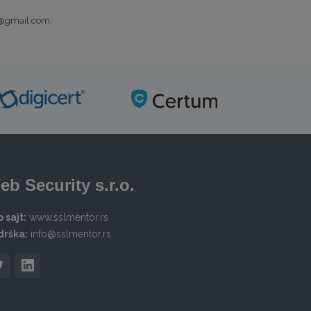
e@gmail.com.
eb Security s.r.o.
 sajt:
www.sslmentor.rs
drška:
info@sslmentor.rs