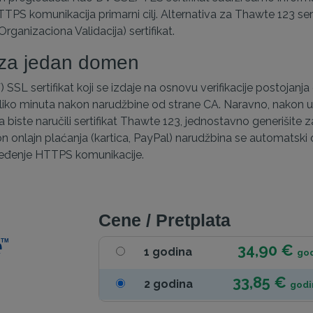
S komunikacija primarni cilj. Alternativa za Thawte 123 sert
ganizaciona Validacija) sertifikat.
 za jedan domen
 SSL sertifikat koji se izdaje na osnovu verifikacije postojanj
oliko minuta nakon narudžbine od strane CA. Naravno, nakon u
 biste naručili sertifikat Thawte 123, jednostavno generišite z
n onlajn plaćanja (kartica, PayPal) narudžbina se automatski
beđenje HTTPS komunikacije.
Cene / Pretplata
34,90 €
1 godina
go
33,85 €
2 godina
godi