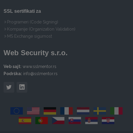
SSL sertifikati za
Programeri (Code Signing)
Kompanije (Organization Validation)
MS Exchange sigurnost
Web Security s.r.o.
Veb sajt:
www.sslmentor.rs
Podrška:
info@sslmentor.rs