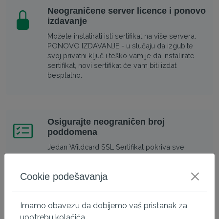
Neograničene server licence i ponovo
izdavanje
Možete instalirati isti sertifikat na više servera.
PONOVO IZDAVANJE - u slučaju da izgubite
svoj privatni ključ i teško vam je da instalirate
sertifikat, novi sertifikat će vam biti izdat
besplatno.
Osigurajte neograničen broj
poddomena
Jedan Wildcard SSL Sertifikat pokriva sve
poddomene vašeg glavnog domena (istog
nivoa). Samo dodajte wildcard karakter (
)
Cookie podešavanja
ispred vašeg domena kao što je
.domain.com.
Imamo obavezu da dobijemo vaš pristanak za
upotrebu kolačića.