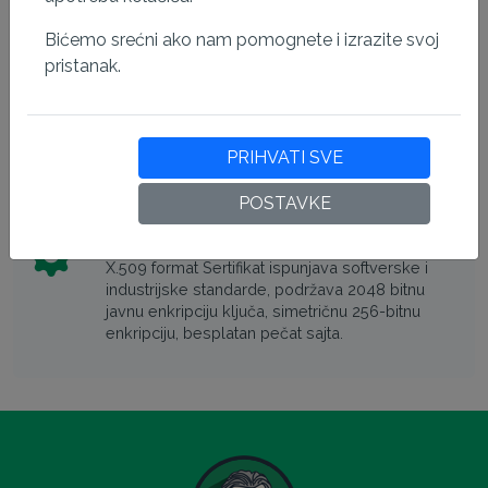
Kompatibilno sa svim glavnim
pregledačima
Bićemo srećni ako nam pomognete i izrazite svoj
Ovaj sertifikat ima najvišu kompatibilnost sa
pristanak.
pregledačima za mobilne i desktop uređaje, što
će smanjiti SSL upozorenja prilikom pristupa
sajtu.
PRIHVATI SVE
POSTAVKE
Tehnički detalji
X.509 format Sertifikat ispunjava softverske i
industrijske standarde, podržava 2048 bitnu
javnu enkripciju ključa, simetričnu 256-bitnu
enkripciju, besplatan pečat sajta.