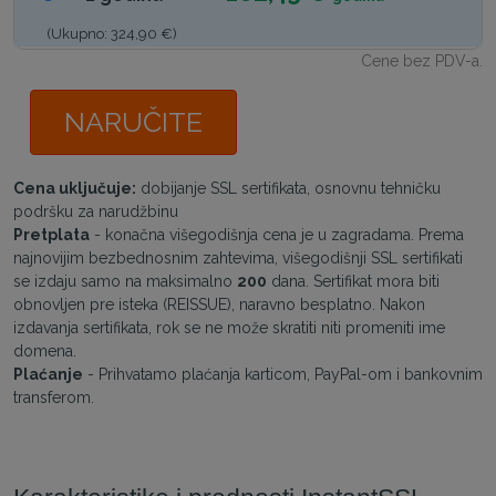
(Ukupno: 324,90 €)
Cene bez PDV-a.
NARUČITE
Cena uključuje:
dobijanje SSL sertifikata, osnovnu tehničku
podršku za narudžbinu
Pretplata
- konačna višegodišnja cena je u zagradama. Prema
najnovijim bezbednosnim zahtevima, višegodišnji SSL sertifikati
se izdaju samo na maksimalno
200
dana. Sertifikat mora biti
obnovljen pre isteka (REISSUE), naravno besplatno. Nakon
izdavanja sertifikata, rok se ne može skratiti niti promeniti ime
domena.
Plaćanje
- Prihvatamo plaćanja karticom, PayPal-om i bankovnim
transferom.