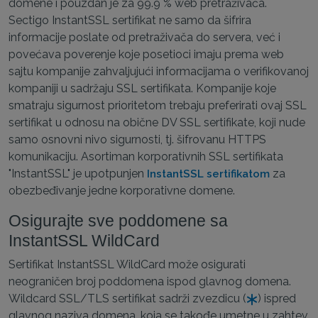
domene i pouzdan je za 99.9 % web pretraživača.
Sectigo InstantSSL sertifikat ne samo da šifrira
informacije poslate od pretraživača do servera, već i
povećava poverenje koje posetioci imaju prema web
sajtu kompanije zahvaljujući informacijama o verifikovanoj
kompaniji u sadržaju SSL sertifikata. Kompanije koje
smatraju sigurnost prioritetom trebaju preferirati ovaj SSL
sertifikat u odnosu na obične DV SSL sertifikate, koji nude
samo osnovni nivo sigurnosti, tj. šifrovanu HTTPS
komunikaciju. Asortiman korporativnih SSL sertifikata
"InstantSSL" je upotpunjen
za
InstantSSL sertifikatom
obezbeđivanje jedne korporativne domene.
Osigurajte sve poddomene sa
InstantSSL WildCard
Sertifikat InstantSSL WildCard može osigurati
neograničen broj poddomena ispod glavnog domena.
Wildcard SSL/TLS sertifikat sadrži zvezdicu (
) ispred
glavnog naziva domena, koja se takođe umetne u zahtev