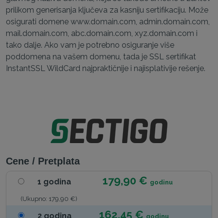
prilikom generisanja ključeva za kasniju sertifikaciju. Može
osigurati domene www.domain.com, admin.domain.com,
mail.domain.com, abc.domain.com, xyz.domain.com i
tako dalje. Ako vam je potrebno osiguranje više
poddomena na vašem domenu, tada je SSL sertifikat
InstantSSL WildCard najpraktičnije i najisplativije rešenje.
Cene / Pretplata
179,90 €
1 godina
godinu
(Ukupno: 179,90 €)
162,45 €
2 godina
godinu