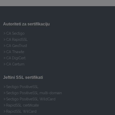
Autoriteti za sertifikaciju
CA Sectigo
CA RapidSSL
CA GeoTrust
CA Thawte
CA DigiCert
CA Certum
Jeftini SSL sertifikati
Sectigo PositiveSSL
Sectigo PositiveSSL multi-domain
Sectigo PositiveSSL WildCard
RapidSSL certificate
RapidSSL WilCard