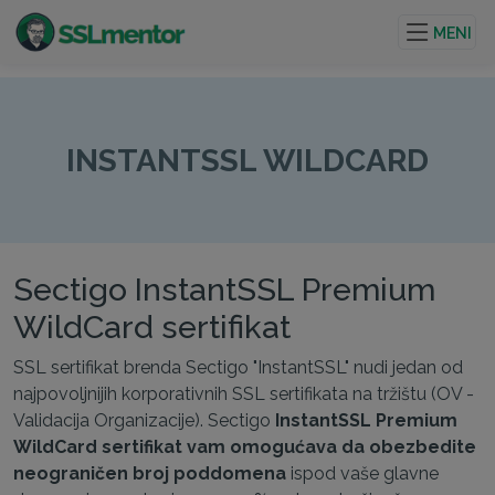
Kvalitetni TLS/SSL sertifikati za veb stranice i internet
projekte.
MENI
INSTANTSSL WILDCARD
Sectigo InstantSSL Premium
WildCard sertifikat
SSL sertifikat brenda Sectigo "InstantSSL" nudi jedan od
najpovoljnijih korporativnih SSL sertifikata na tržištu (OV -
Validacija Organizacije). Sectigo
InstantSSL Premium
WildCard sertifikat vam omogućava da obezbedite
neograničen broj poddomena
ispod vaše glavne