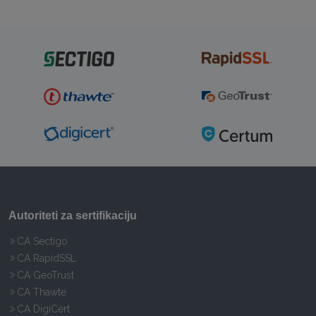
Autoriteti za sertifikaciju
CA Sectigo
CA RapidSSL
CA GeoTrust
CA Thawte
CA DigiCert