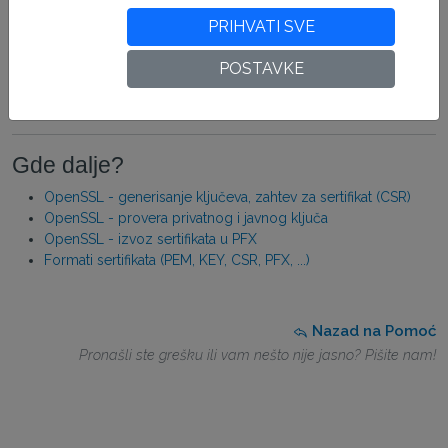
PRIHVATI SVE
POSTAVKE
Gde dalje?
OpenSSL - generisanje ključeva, zahtev za sertifikat (CSR)
OpenSSL - provera privatnog i javnog ključa
OpenSSL - izvoz sertifikata u PFX
Formati sertifikata (PEM, KEY, CSR, PFX, ...)
Nazad na Pomoć
Pronašli ste grešku ili vam nešto nije jasno? Pišite nam!