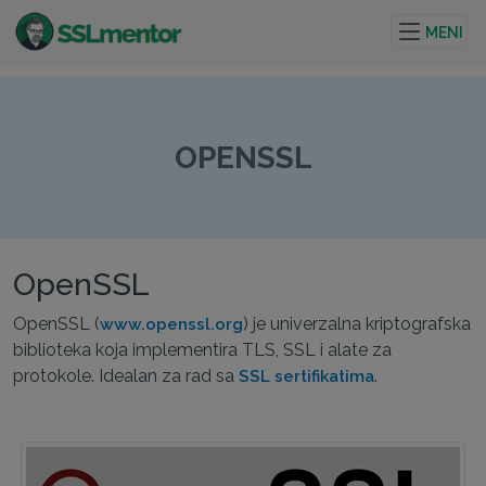
Kvalitetni TLS/SSL sertifikati za veb stranice i internet
projekte.
MENI
OPENSSL
OpenSSL
OpenSSL (
) je univerzalna kriptografska
www.openssl.org
biblioteka koja implementira TLS, SSL i alate za
protokole. Idealan za rad sa
.
SSL sertifikatima