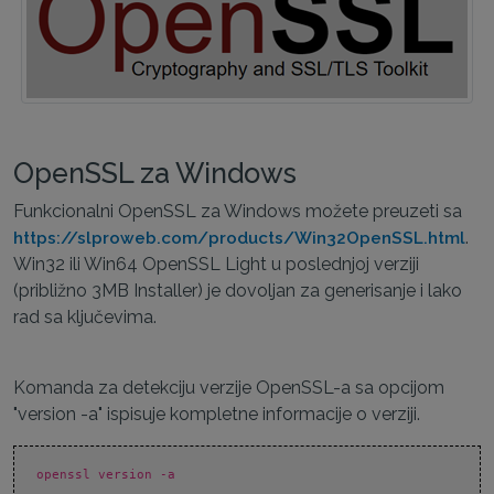
OpenSSL za Windows
Funkcionalni OpenSSL za Windows možete preuzeti sa
.
https://slproweb.com/products/Win32OpenSSL.html
Win32 ili Win64 OpenSSL Light u poslednjoj verziji
(približno 3MB Installer) je dovoljan za generisanje i lako
rad sa ključevima.
Komanda za detekciju verzije OpenSSL-a sa opcijom
"version -a" ispisuje kompletne informacije o verziji.
openssl version -a