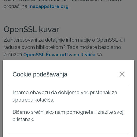
pronaći na
.
macappstore.org
OpenSSL kuvar
Zainteresovani za detaljnije informacije o OpenSSL-u i
radu sa ovom bibliotekom? Tada možete besplatno
preuzeti
sa
OpenSSL Kuvar od Ivana Ristića
sveobuhvatnim informacijama o osobinama i
komandama ove biblioteke.
Cookie podešavanja
Imamo obavezu da dobijemo vaš pristanak za
upotrebu kolačića.
Bićemo srećni ako nam pomognete i izrazite svoj
pristanak.