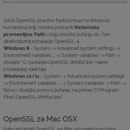
Da bi OpenSSL pravilno funkcionisao na Windows
komandnoj liniji, morate postaviti
Sistemsku
promenljivu: Path
u koju unosite putanju do /bin
direktorijuma instalacije OpenSSL-a.
Windows 8
- System -> Advanced system settings ->
Environment variables ... -> System variables -> Path ->
dodajte ";C:\putanja\OpenSSL-Win64\bin" nakon
poslednjeg sadržaja.
Windows 10/11
- System -> Advanced system settings
-> Environment variables ... -> System variables -> Path ->
Novo i dodajte ponovo putanju, na primer C:\Program
Files\OpenSSL-Win64\bin".
OpenSSL za Mac OSX
Kako instalirati OpenSSL na Mac računarima možete