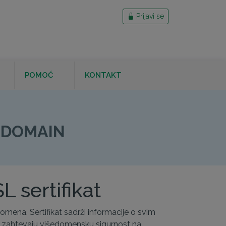
Prijavi se
POMOĆ
KONTAKT
-DOMAIN
 sertifikat
mena. Sertifikat sadrži informacije o svim
koje zahtevaju višedomensku sigurnost na