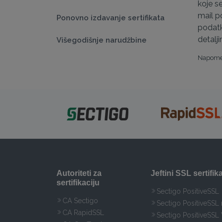
koje s
mail p
Ponovno izdavanje sertifikata
podatk
detalj
Višegodišnje narudžbine
Napomen
Autoriteti za
Jeftini SSL sertifika
sertifikaciju
Sectigo PositiveSSL
CA Sectigo
Sectigo PositiveSSL
CA RapidSSL
Sectigo PositiveSSL