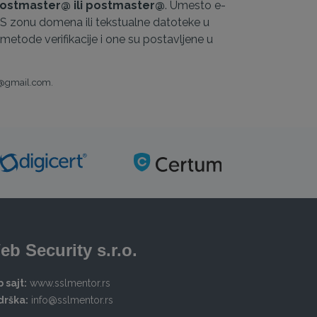
ostmaster@ ili postmaster@
. Umesto e-
NS zonu domena ili tekstualne datoteke u
etode verifikacije i one su postavljene u
e@gmail.com.
eb Security s.r.o.
 sajt:
www.sslmentor.rs
drška:
info@sslmentor.rs