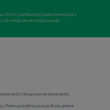
 OV SSL sertifikat koji sadrži informacije o
i da veruje serveru koji posećuje.
e dokumente i druge pravne dokumente
u. Prema pravilima postoje fiksne adrese