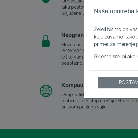
Organization Validation SSL Sertifikat
laku poslovnu autentifikaciju. Osnovn
Naša upotreba ko
uključene u sertifikat i mogu ih videti 
Želeli bismo da va
Neograničene server licence
koje čuvamo kako bi
primer, za merenje 
Možete instalirati isti sertifikat na viš
PONOVO IZDAVANJE - u slučaju da izgu
Bićemo srećni ako n
teško vam je da instalirate sertifikat, n
besplatno.
POSTA
Kompatibilno sa svim glavn
Ovaj sertifikat ima najvišu kompatibi
mobilne i desktop uređaje, što će sm
prilikom pristupa sajtu.