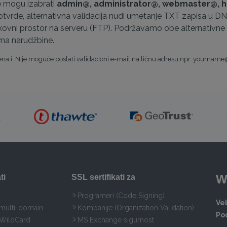
e mogu izabrati
admin@, administrator@, webmaster@, h
otvrde, alternativna validacija nudi umetanje TXT zapisa u D
ovni prostor na serveru (FTP). Podržavamo obe alternativne m
ima narudžbine.
a i: Nije moguće poslati validacioni e-mail na ličnu adresu npr. yournam
W
ti
SSL sertifikati za
Programeri (Code Signing)
Veb
 multi-domain
Kompanije (Organization Validation)
Po
 WildCard
MS Exchange sigurnost