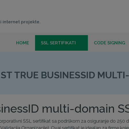
i internet projekte.
HOME
SSL SERTIFIKATI
CODE SIGNING
GEOTRUST TRUE BUSINESSID MULTI-DOMAIN
ST TRUE BUSINESSID MULTI
inessID multi-domain SSL
porativni SSL sertifikat sa podrškom za osiguranje do 250 do
Validacija Organizacije). Ovaj sertifikat je idealan za firme 