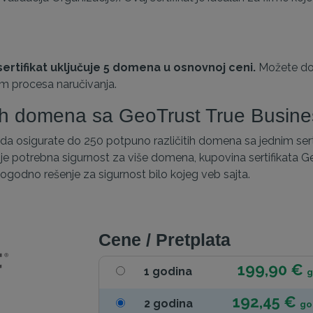
rtifikat uključuje 5 domena u osnovnoj ceni.
Možete do
m procesa naručivanja.
ih domena sa GeoTrust True Busine
 osigurate do 250 potpuno različitih domena sa jednim serti
je potrebna sigurnost za više domena, kupovina sertifikata 
 pogodno rešenje za sigurnost bilo kojeg veb sajta.
Cene / Pretplata
199,90 €
1 godina
g
192,45 €
2 godina
go