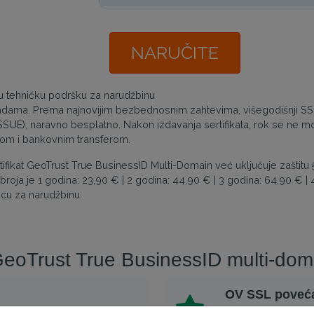
NARUČITE
nu tehničku podršku za narudžbinu
adama. Prema najnovijim bezbednosnim zahtevima, višegodišnji SSL
EISSUE), naravno besplatno. Nakon izdavanja sertifikata, rok se ne mo
-om i bankovnim transferom.
fikat GeoTrust True BusinessID Multi-Domain već uključuje zaštit
a je 1 godina: 23,90 € | 2 godina: 44,90 € | 3 godina: 64,90 € | 4
cu za narudžbinu.
 GeoTrust True BusinessID multi-doma
OV SSL poveća