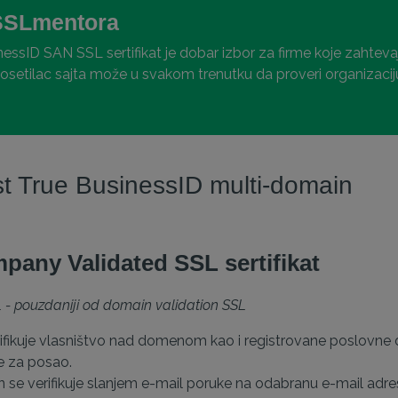
SSLmentora
ssID SAN SSL sertifikat je dobar izbor za firme koje zahtevaju
osetilac sajta može u svakom trenutku da proveri organizaciju 
st True BusinessID multi-domain
pany Validated SSL sertifikat
 - pouzdaniji od domain validation SSL
ifikuje vlasništvo nad domenom kao i registrovane poslovn
 za posao.
se verifikuje slanjem e-mail poruke na odabranu e-mail adres