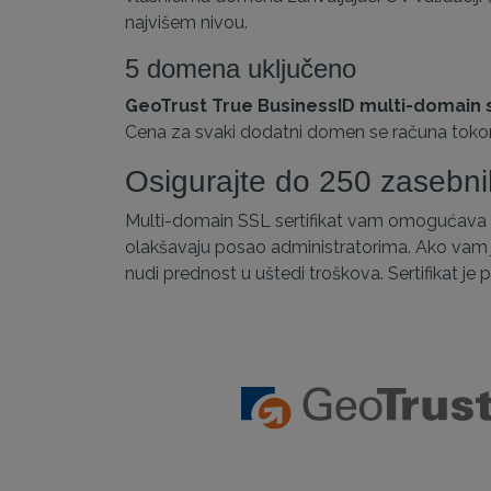
najvišem nivou.
5 domena uključeno
GeoTrust True BusinessID multi-domain se
Cena za svaki dodatni domen se računa toko
Osigurajte do 250 zasebn
Multi-domain SSL sertifikat vam omogućava da
olakšavaju posao administratorima. Ako vam 
nudi prednost u uštedi troškova. Sertifikat je