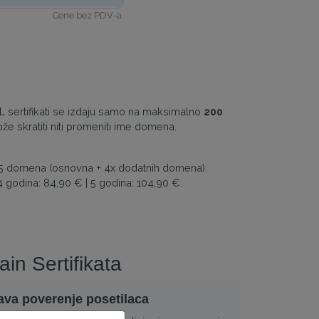
Cene bez PDV-a.
 sertifikati se izdaju samo na maksimalno
200
že skratiti niti promeniti ime domena.
u 5 domena (osnovna + 4x dodatnih domena).
 godina: 84,90 € | 5 godina: 104,90 €.
in Sertifikata
va poverenje posetilaca