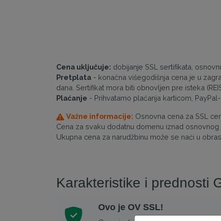
Cena uključuje:
dobijanje SSL sertifikata, osnov
Pretplata
- konačna višegodišnja cena je u zagr
dana. Sertifikat mora biti obnovljen pre isteka (R
Plaćanje
- Prihvatamo plaćanja karticom, PayPal
Važne informacije:
Osnovna cena za SSL certi
Cena za svaku dodatnu domenu iznad osnovnog broj
Ukupna cena za narudžbinu može se naći u obras
Karakteristike i prednosti
Ovo je OV SSL!