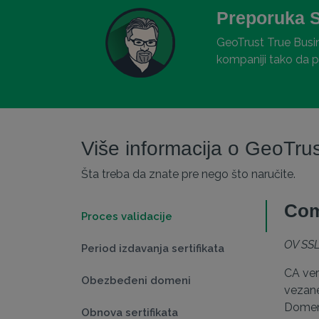
Preporuka 
GeoTrust True Busine
kompaniji tako da p
Više informacija o GeoTru
Šta treba da znate pre nego što naručite.
Com
Proces validacije
OV SSL
Period izdavanja sertifikata
CA ver
Obezbeđeni domeni
vezane
Domen 
Obnova sertifikata