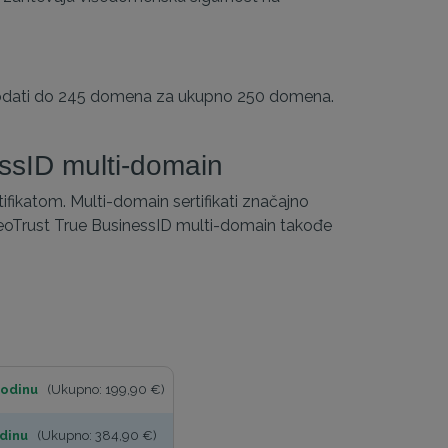
dati do 245 domena za ukupno 250 domena.
ssID multi-domain
fikatom. Multi-domain sertifikati značajno
GeoTrust True BusinessID multi-domain takođe
odinu
(Ukupno: 199,90 €)
dinu
(Ukupno: 384,90 €)