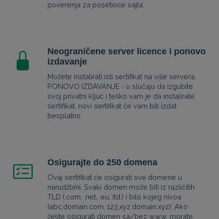
poverenja za posetioce sajta.
Neograničene server licence i ponovo
izdavanje
Možete instalirati isti sertifikat na više servera.
PONOVO IZDAVANJE - u slučaju da izgubite
svoj privatni ključ i teško vam je da instalirate
sertifikat, novi sertifikat će vam biti izdat
besplatno.
Osigurajte do 250 domena
Ovaj sertifikat će osigurati sve domene u
narudžbini. Svaki domen može biti iz različitih
TLD (.com, .net, .eu, itd.) i bilo kojeg nivoa
(abc.domain.com, 123.xyz.domain.xyz). Ako
želite osigurati domen sa/bez www, morate