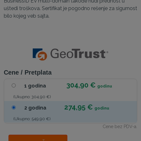
BusinessID EV multi-domain takođe nudi prednost u
uštedi troškova. Sertifikat je pogodno rešenje za sigurnost
bilo kojeg veb sajta.
Cene / Pretplata
304,90 €
1 godina
godinu
(Ukupno: 304,90 €)
274,95 €
2 godina
godinu
(Ukupno: 549,90 €)
Cene bez PDV-a.