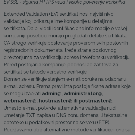
EV SSL - sigurna HTTPS veza i visoko poverenje korisnika
Extended Validation (EV) sertifikat nosi najviši nivo
validacije koji prikazuje ime kompanije u detaljima
sertifikata. Da bi videli identifikacione informacije o vašoj
kompaniji, posetioci moraju pregledati detalje sertifikata.
CA strogo verifikuje poslovanje proverom svih poslovnih
registracionih dokumenata, treće strane poslovnog
direktorijuma za verifikaciju adrese i telefonsku verifikaciju.
Pored postojanja kompanije, podnosilac zahteva za
sertifikat se takođe verbalno verifikuje.
Domen se verifikuje slanjem e-mail poruke na odabranu
e-mail adresu. Prema pravilima postoje fiksne adrese koje
se mogu izabrati
admin@, administrator@,
webmaster@, hostmaster@ ili postmaster@
.
Umesto e-mail potvrde, alternativna validacija nudi
umetanje TXT zapisa u DNS zonu domena ili tekstualne
datoteke u podatkovni prostor na serveru (FTP).
Podržavamo obe alternativne metode verifikacije i one su