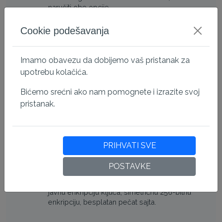
naručiti obe opcije.
Cookie podešavanja
Kompatibilno sa svim glavnim
Imamo obavezu da dobijemo vaš pristanak za
pregledačima
upotrebu kolačića.
Ovaj sertifikat ima najvišu kompatibilnost sa
pregledačima za mobilne i desktop uređaje, što
Bićemo srećni ako nam pomognete i izrazite svoj
će smanjiti SSL upozorenja prilikom pristupa
pristanak.
sajtu.
PRIHVATI SVE
Tehnički detalji
POSTAVKE
X.509 format Sertifikat ispunjava softverske i
industrijske standarde, podržava 2048 bitnu
javnu enkripciju ključa, simetričnu 256-bitnu
enkripciju, besplatan pečat sajta.