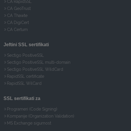
CA RapidSSL
CA GeoTrust
CA Thawte
CA DigiCert
CA Certum
Jeftini SSL sertifikati
Sectigo PositiveSSL
Sectigo PositiveSSL multi-domain
Sectigo PositiveSSL WildCard
RapidSSL certificate
RapidSSL WilCard
SSL sertifikati za
Programeri (Code Signing)
Kompanije (Organization Validation)
MS Exchange sigurnost