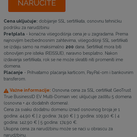
NARUČITE
Cena uključuje:
dobijanje SSL sertifikata, osnovnu tehničku
podršku za narudžbinu
Pretplata
- konačna višegodišnja cena je u zagradama. Prema
najnovijim bezbednosnim zahtevima, višegodišnji SSL sertifikati
se izdaju samo na maksimalno
200
dana. Sertifikat mora biti
obnovljen pre isteka (REISSUE), naravno besplatno. Nakon
izdavanja sertifikata, rok se ne može skratiti niti promeniti ime
domena.
Plaćanje
- Prihvatamo plaćanja karticom, PayPal-om i bankovnim
transferom.
Važne informacije:
Osnovna cena za SSL certifikat GeoTrust
True BusinessID EV Multi-Domain već uključuje zaštitu 5 domena
(osnovna + 4x dodatnih domena).
Cena za svaku dodatnu domenu iznad osnovnog broja je 1
godina: 44,90 € | 2 godina: 74,90 € | 3 godina: 109,90 € | 4
godina: 142,90 € | 5 godina: 174,90 €.
Ukupna cena za narudžbinu može se naći u obrascu za
narudžbinu.