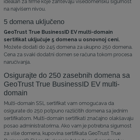
idealan za firme koje zahtevaju višedomensku sigurnost
na najvišem nivou.
5 domena uključeno
GeoTrust True BusinessID EV multi-domain
sertifikat uključuje 5 domena u osnovnoj ceni.
Možete dodati do 245 domena za ukupno 250 domena.
Cena za svaki dodatni domen se računa tokom procesa
naručivanja.
Osigurajte do 250 zasebnih domena sa
GeoTrust True BusinessID EV multi-
domain
Multi-domain SSL sertifikat vam omogućava da
osigurate do 250 potpuno različitih domena sa jednim
sertifikatom. Multi-domain sertifikati značajno olakšavaju
posao administratorima. Ako vam je potrebna sigurnost
za više domena, kupovina sertifikata GeoTrust True