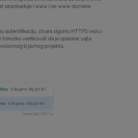
ifikat obezbeđuje i www i ne-www domene.
u autentifikaciju, stvara sigurnu HTTPS vezu i
renutku verifikovati da je operater sajta
poslovnog ili javnog projekta.
dinu
(Ukupno: 89,90 €)
inu
(Ukupno: 169,90 €)
Cene bez PDV-a.