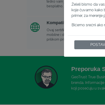
teško vam je da instalirate sertifikat, n
Želeli bismo da va
besplatno.
koje čuvamo kako bi
primer, za merenje 
Kompatibilno sa svim glavn
Bićemo srećni ako n
Ovaj sertifikat ima najvišu kompatibi
mobilne i desktop uređaje, što će sm
prilikom pristupa sajtu.
POSTA
Preporuka 
GeoTrust True Busin
brenda. Informacije 
koji posećuju u sva