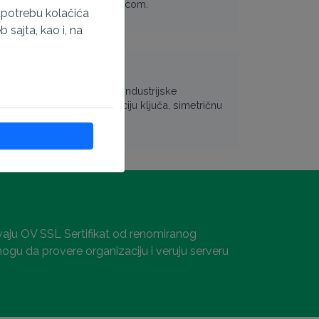
om i https://www.example.com.
upotrebu kolačića
sajta, kao i, na
i
ikat ispunjava softverske i industrijske
 2048 bitnu javnu enkripciju ključa, simetričnu
u, besplatan pečat sajta.
evaju OV SSL Sertifikat od renomiranog
 mogu da provere organizaciju i veruju serveru