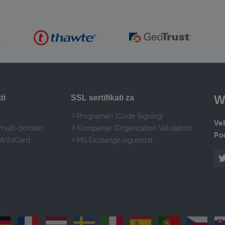
W
ti
SSL sertifikati za
Programeri (Code Signing)
Veb
 multi-domain
Kompanije (Organization Validation)
Po
 WildCard
MS Exchange sigurnost