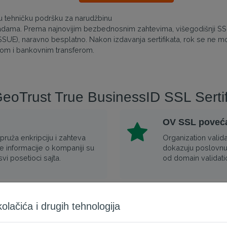
nu tehničku podršku za narudžbinu
adama. Prema najnovijim bezbednosnim zahtevima, višegodišnji SSL
EISSUE), naravno besplatno. Nakon izdavanja sertifikata, rok se ne mo
-om i bankovnim transferom.
 GeoTrust True BusinessID SSL Sertif
OV SSL poveća
 pruža enkripciju i zahteva
Organization valida
e informacije o kompaniji su
dokazuju poslovnu 
svi posetioci sajta.
od domain validatio
 i ponovo izdavanje
Osigurajte obe
lačića i drugih tehnologija
e servera.
Ovaj sertifikat mož
bite svoj privatni ključ i
www (primenjivo na