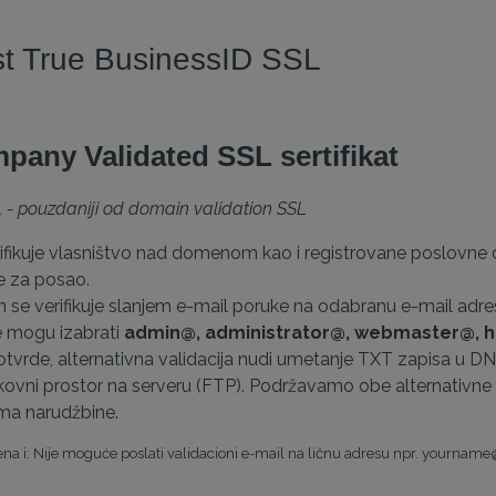
st True BusinessID SSL
pany Validated SSL sertifikat
 - pouzdaniji od domain validation SSL
ifikuje vlasništvo nad domenom kao i registrovane poslovn
 za posao.
se verifikuje slanjem e-mail poruke na odabranu e-mail adres
e mogu izabrati
admin@, administrator@, webmaster@, h
otvrde, alternativna validacija nudi umetanje TXT zapisa u D
ovni prostor na serveru (FTP). Podržavamo obe alternativne m
ima narudžbine.
a i: Nije moguće poslati validacioni e-mail na ličnu adresu npr. yournam