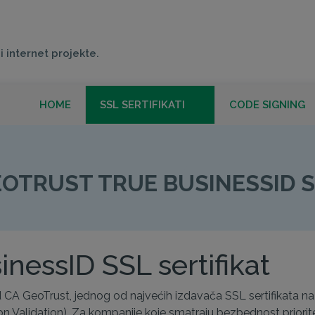
i internet projekte.
HOME
SSL SERTIFIKATI
CODE SIGNING
ST TRUE BUSINES
OTRUST TRUE BUSINESSID 
nessID SSL sertifikat
d CA GeoTrust, jednog od najvećih izdavača SSL sertifikata na 
n Validation). Za kompanije koje smatraju bezbednost priorite