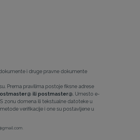
e dokumente i druge pravne dokumente
u. Prema pravilima postoje fiksne adrese
ostmaster@ ili postmaster@
. Umesto e-
NS zonu domena ili tekstualne datoteke u
etode verifikacije i one su postavljene u
e@gmail.com.