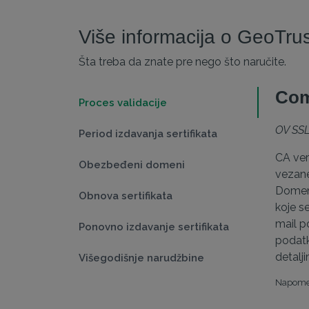
Više informacija o GeoTru
Šta treba da znate pre nego što naručite.
Com
Proces validacije
OV SSL
Period izdavanja sertifikata
CA ver
Obezbeđeni domeni
vezane
Domen 
Obnova sertifikata
koje s
mail p
Ponovno izdavanje sertifikata
podatk
detalj
Višegodišnje narudžbine
Napomen