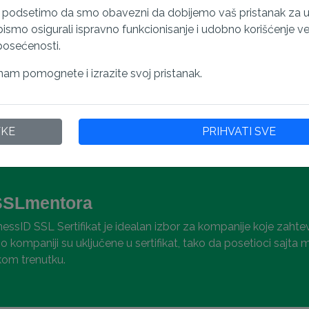
ovi sertifikat će vam biti izdat
https://example.c
s podsetimo da smo obavezni da dobijemo vaš pristanak za 
smo osigurali ispravno funkcionisanje i udobno korišćenje veb 
posećenosti.
im pregledačima
Tehnički detalj
am pomognete i izrazite svoj pristanak.
lnost sa pregledačima za
X.509 format Sertif
anjiti SSL upozorenja
standarde, podržava
256-bitnu enkripcij
VKE
PRIHVATI SVE
SSLmentora
essID SSL Sertifikat je idealan izbor za kompanije koje zaht
o kompaniji su uključene u sertifikat, tako da posetioci sajta
kom trenutku.