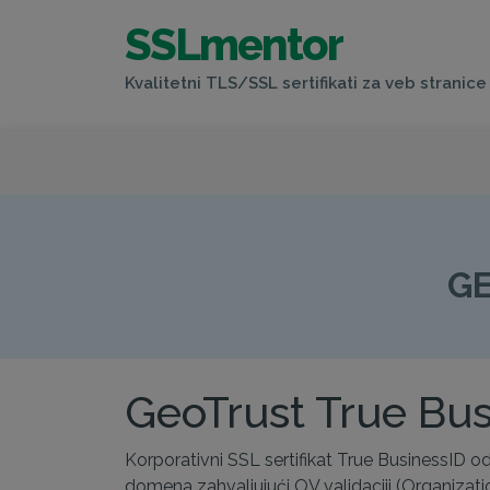
SSLmentor
Kvalitetni TLS/SSL sertifikati za veb stranice 
GEOTRU
GE
GeoTrust True Busi
Korporativni SSL sertifikat True BusinessID o
domena zahvaljujući OV validaciji (Organizatio