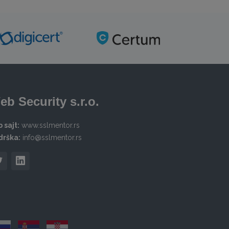
eb Security s.r.o.
 sajt:
www.sslmentor.rs
drška:
info@sslmentor.rs