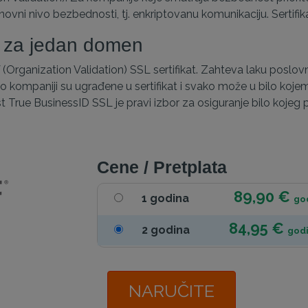
snovni nivo bezbednosti, tj. enkriptovanu komunikaciju. Sert
t za jedan domen
(Organization Validation) SSL sertifikat. Zahteva laku poslovn
kompaniji su ugrađene u sertifikat i svako može u bilo kojem t
ust True BusinessID SSL je pravi izbor za osiguranje bilo kojeg 
Cene / Pretplata
89,90 €
1 godina
go
84,95 €
2 godina
god
NARUČITE