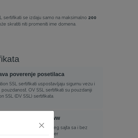
 sertifikati se izdaju samo na maksimalno
200
že skratiti niti promeniti ime domena.
ikata
va poverenje posetilaca
tion SSL sertifikati uspostavljaju sigurnu vezu i
pouzdanost. OV SSL sertifikati su pouzdaniji
n SSL (DV SSL) sertifikata.
 varijante sa i bez www
e osigurati obe verzije vašeg sajta sa i bez
 domen 2. nivoa), na primer