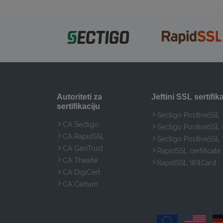
Autoriteti za
Jeftini SSL sertifika
sertifikaciju
Sectigo PositiveSSL
CA Sectigo
Sectigo PositiveSSL
CA RapidSSL
Sectigo PositiveSSL
CA GeoTrust
RapidSSL certificate
CA Thawte
RapidSSL WilCard
CA DigiCert
CA Certum