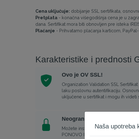
Cena uključuje:
dobijanje SSL sertifikata, osnov
Pretplata
- konačna višegodišnja cena je u zagr
dana. Sertifikat mora biti obnovljen pre isteka (R
Plaćanje
- Prihvatamo plaćanja karticom, PayPal
Karakteristike i prednosti
Ovo je OV SSL!
Organization Validation SSL Sertifikat
laku poslovnu autentifikaciju. Osnovn
uključene u sertifikat i mogu ih videti 
Neograničene server licence
Naša upotreba ko
Možete instalirati isti sertifikat na viš
PONOVO IZDAVANJE - u slučaju da izgu